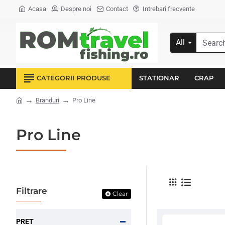
Acasa
Despre noi
Contact
Intrebari frecvente
All
Search...
CATEGORII PRODUSE
STATIONAR
CRAP
Branduri
Pro Line
home
Pro Line
Filtrare
Clear
PRET