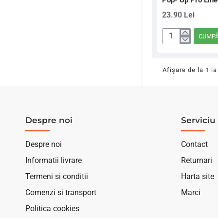
Pop- Up Pro Lin
23.90 Lei
CUMP
Pop-
Up
Pro
Afişare de la 1 la
Line
Banana
N
Butyric
Despre noi
Serviciu 
15
mm
Despre noi
Contact
Informatii livrare
Returnari
Termeni si conditii
Harta site
Comenzi si transport
Marci
Politica cookies