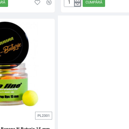
ĂRĂ
CUMPĂRĂ
Croseta
Glow
In
The
Dark
Splicing
Needle
PL2301