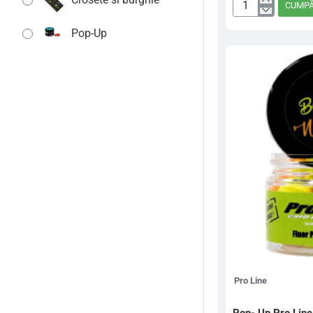
CUMP
Croseta
Glow
Pop-Up
In
The
Dark
Barbed
Boilie
Needle
Pro Line