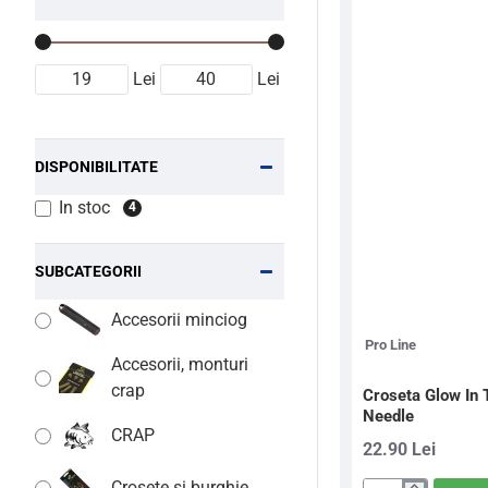
Lei
Lei
DISPONIBILITATE
In stoc
4
SUBCATEGORII
Accesorii minciog
Pro Line
Accesorii, monturi
crap
Croseta Glow In 
Needle
CRAP
22.90 Lei
Crosete si burghie