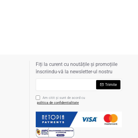
Fiți la curent cu noutățile și promoțiile
înscriindu-vă la newsletter-ul nostru
Trimite
Am citit şi sunt de acord cu
politica de confidentialitate