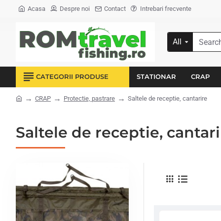
Acasa
Despre noi
Contact
Intrebari frecvente
All
Search...
CATEGORII PRODUSE
STATIONAR
CRAP
CRAP
Protectie, pastrare
Saltele de receptie, cantarire
home
Saltele de receptie, cantar