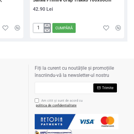
,
Saltea Primire Crap Trakko 100x60cm
42.90 Lei
CUMPĂRĂ
Saltea
Primire
Crap
Trakko
100x60cm
Fiți la curent cu noutățile și promoțiile
înscriindu-vă la newsletter-ul nostru
Trimite
Am citit şi sunt de acord cu
politica de confidentialitate