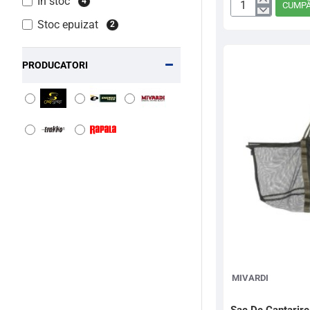
In stoc
4
CUMP
Cantar
Stoc epuizat
2
Digital
Black
Fighter
PRODUCATORI
MIVARDI