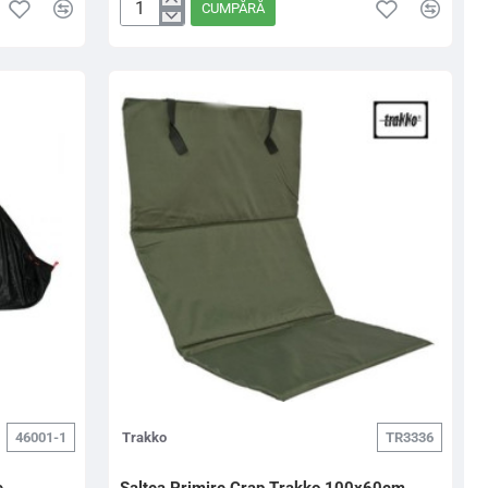
CUMPĂRĂ
Sac
De
Cantarire
Carp
Spirit
Floating
Weight
Bag,
122x64x17cm
46001-1
Trakko
TR3336