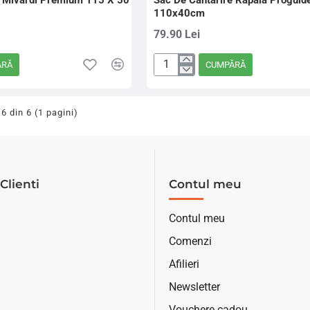
e Mivardi Premium 115 X 50
Sac De Cantarire Rapala Proguide
110x40cm
79.90 Lei
ĂRĂ
CUMPĂRĂ
Sac
De
Cantarire
 6 din 6 (1 pagini)
Rapala
Proguide,
110x40cm
Clienti
Contul meu
Contul meu
Comenzi
Afilieri
Newsletter
Vouchere cadou