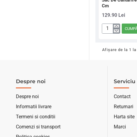
Sac De Cantarir
Cm
129.90 Lei
CUMP
Sac
De
Cantarire
Afişare de la 1 la
Mivardi
Premium
115
X
Despre noi
Serviciu 
50
Cm
Despre noi
Contact
Informatii livrare
Returnari
Termeni si conditii
Harta site
Comenzi si transport
Marci
Politica cookies