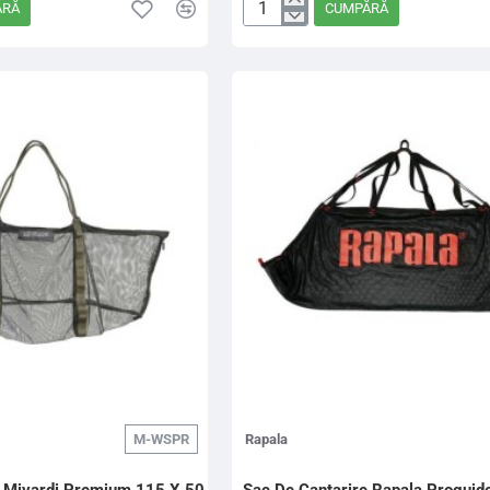
ĂRĂ
CUMPĂRĂ
Lip
Grip
Laserfish
50
Lbs
M-WSPR
Rapala