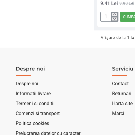
9.41 Lei
9.90 Lei
CUMP
Momitor
Carp
Expert
Afişare de la 1 la
Long-
Cast
Cu
Greutate
Despre noi
Serviciu 
Despre noi
Contact
Informatii livrare
Returnari
Termeni si conditii
Harta site
Comenzi si transport
Marci
Politica cookies
Prelucrarea datelor cu caracter