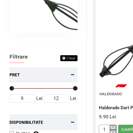
Filtrare
Clear
PRET
NU ESTE IN STOC
HALDORADO
Lei
Lei
Haldorado Dart P
9.90 Lei
DISPONIBILITATE
CUMP
Haldorado