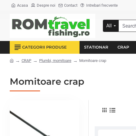
Acasa
Despre noi
Contact
Intrebari frecvente
All
Search...
CATEGORII PRODUSE
STATIONAR
CRAP
CRAP
Plumbi, momitoare
Momitoare crap
home
Momitoare crap