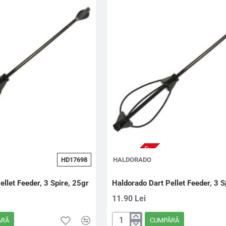
NU ESTE IN STOC
HD17698
HALDORADO
ellet Feeder, 3 Spire, 25gr
Haldorado Dart Pellet Feeder, 3 S
11.90 Lei
ĂRĂ
CUMPĂRĂ
Haldorado