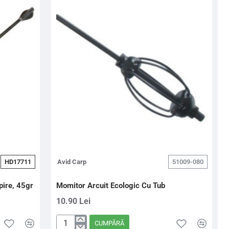
HD17711
Avid Carp
51009-080
pire, 45gr
Momitor Arcuit Ecologic Cu Tub
10.90 Lei
CUMPĂRĂ
Momitor