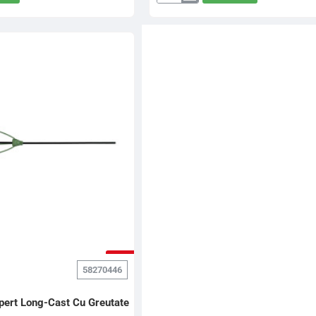
Dart
Pellet
Feeder,
3
Spire,
45gr
-5%
58270446
pert Long-Cast Cu Greutate