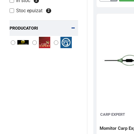
In stoc
2
Dart
Stoc epuizat
2
Pellet
Feeder,
3
PRODUCATORI
Spire,
25gr
CARP EXPERT
Momitor Carp Ex