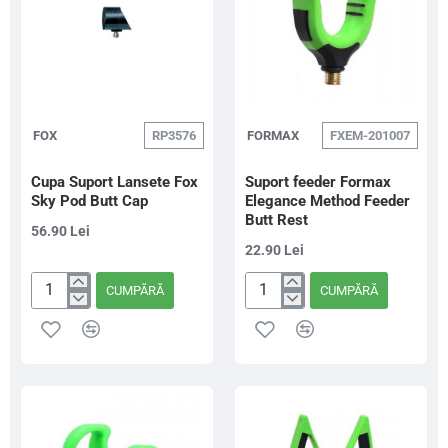
FOX
RP3576
FORMAX
FXEM-201007
Cupa Suport Lansete Fox
Suport feeder Formax
Sky Pod Butt Cap
Elegance Method Feeder
Butt Rest
56.90 Lei
22.90 Lei
CUMPĂRĂ
CUMPĂRĂ
Cupa
Suport
Suport
feeder
Lansete
Formax
Fox
Elegance
Sky
Method
Pod
Feeder
Butt
Butt
Cap
Rest