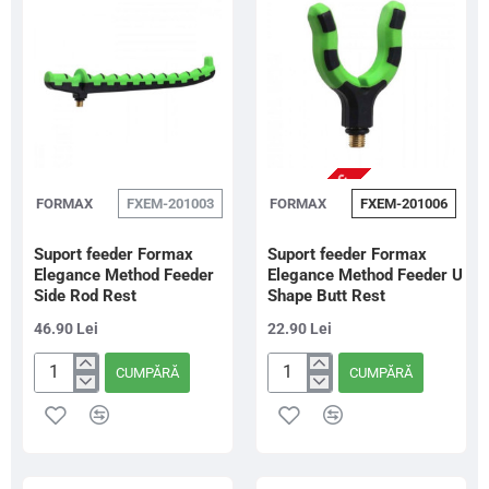
Butt
Shape
Rest
Rod
Rest
NU ESTE IN STOC
FORMAX
FXEM-201003
FORMAX
FXEM-201006
Suport feeder Formax
Suport feeder Formax
Elegance Method Feeder
Elegance Method Feeder U
Side Rod Rest
Shape Butt Rest
46.90 Lei
22.90 Lei
CUMPĂRĂ
CUMPĂRĂ
Suport
Suport
feeder
feeder
Formax
Formax
Elegance
Elegance
Method
Method
Feeder
Feeder