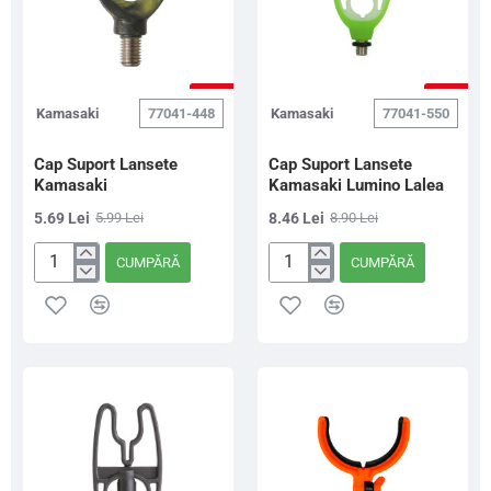
-5%
-5%
Kamasaki
77041-448
Kamasaki
77041-550
Cap Suport Lansete
Cap Suport Lansete
Kamasaki
Kamasaki Lumino Lalea
5.69 Lei
5.99 Lei
8.46 Lei
8.90 Lei
CUMPĂRĂ
CUMPĂRĂ
Cap
Cap
Suport
Suport
Lansete
Lansete
Kamasaki
Kamasaki
Lumino
Lalea