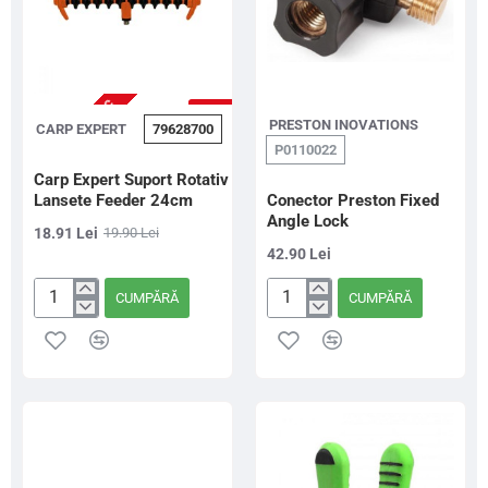
NU ESTE IN STOC
-5%
PRESTON INOVATIONS
CARP EXPERT
79628700
P0110022
Carp Expert Suport Rotativ
Lansete Feeder 24cm
Conector Preston Fixed
Angle Lock
18.91 Lei
19.90 Lei
42.90 Lei
CUMPĂRĂ
CUMPĂRĂ
Carp
Conector
Expert
Preston
Suport
Fixed
Rotativ
Angle
Lansete
Lock
Feeder
24cm