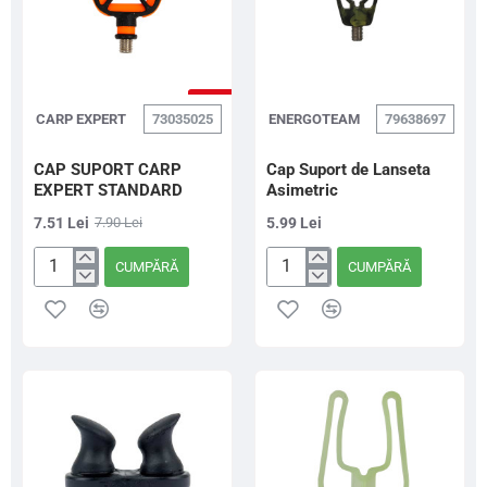
-5%
CARP EXPERT
73035025
ENERGOTEAM
79638697
CAP SUPORT CARP
Cap Suport de Lanseta
EXPERT STANDARD
Asimetric
7.51 Lei
7.90 Lei
5.99 Lei
CUMPĂRĂ
CUMPĂRĂ
CAP
Cap
SUPORT
Suport
CARP
de
EXPERT
Lanseta
STANDARD
Asimetric