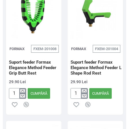
Rest
Rest
FORMAX
FXEM-201008
FORMAX
FXEM-201004
Suport feeder Formax
Suport feeder Formax
Elegance Method Feeder
Elegance Method Feeder L
Grip Butt Rest
Shape Rod Rest
29.90 Lei
29.90 Lei
CUMPĂRĂ
CUMPĂRĂ
Suport
Suport
feeder
feeder
Formax
Formax
Elegance
Elegance
Method
Method
Feeder
Feeder
Grip
L