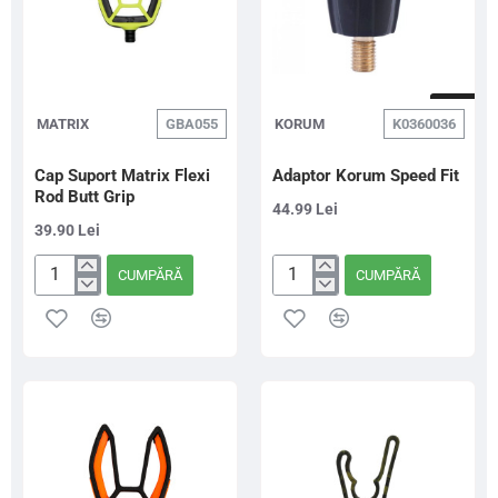
NOU
MATRIX
GBA055
KORUM
K0360036
Cap Suport Matrix Flexi
Adaptor Korum Speed Fit
Rod Butt Grip
44.99 Lei
39.90 Lei
CUMPĂRĂ
CUMPĂRĂ
Cap
Adaptor
Suport
Korum
Matrix
Speed
Flexi
Fit
Rod
Butt
Grip