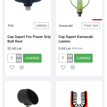
-5%
FOX
CBR004
Kamasaki
77041-549
Cap Suport Fox Power Grip
Cap Suport Kamasaki
Butt Rest
Lumino
52.90 Lei
5.69 Lei
5.99 Lei
CUMPĂRĂ
CUMPĂRĂ
Cap
Cap
Suport
Suport
Fox
Kamasaki
Power
Lumino
Grip
Butt
Rest