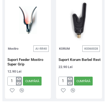
Side
U
Rod
Shape
Rest
Butt
Rest
Mostiro
AI-RR40
KORUM
K0360028
Suport Feeder Mostiro
Suport Korum Barbel Rest
Super Grip
22.90 Lei
12.90 Lei
CUMPĂRĂ
CUMPĂRĂ
Suport
Suport
Feeder
Korum
Mostiro
Barbel
Super
Rest
Grip