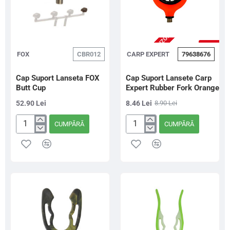
2-3 ZILE (STOC FURNIZOR)
-5%
FOX
CBR012
CARP EXPERT
79638676
Cap Suport Lanseta FOX
Cap Suport Lansete Carp
Butt Cup
Expert Rubber Fork Orange
52.90 Lei
8.46 Lei
8.90 Lei
CUMPĂRĂ
CUMPĂRĂ
Cap
Cap
Suport
Suport
Lanseta
Lansete
FOX
Carp
Butt
Expert
Cup
Rubber
Fork
Orange