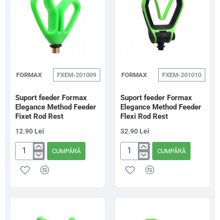
FORMAX
FXEM-201009
FORMAX
FXEM-201010
Suport feeder Formax
Suport feeder Formax
Elegance Method Feeder
Elegance Method Feeder
Fixet Rod Rest
Flexi Rod Rest
12.90 Lei
32.90 Lei
CUMPĂRĂ
CUMPĂRĂ
Suport
Suport
feeder
feeder
Formax
Formax
Elegance
Elegance
Method
Method
Feeder
Feeder
Fixet
Flexi
Rod
Rod