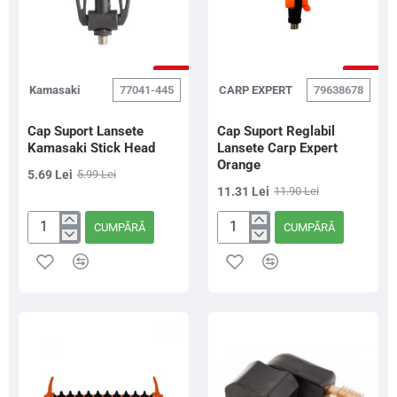
-5%
-5%
Kamasaki
77041-445
CARP EXPERT
79638678
Cap Suport Lansete
Cap Suport Reglabil
Kamasaki Stick Head
Lansete Carp Expert
Orange
5.69 Lei
5.99 Lei
11.31 Lei
11.90 Lei
CUMPĂRĂ
CUMPĂRĂ
Cap
Cap
Suport
Suport
Lansete
Reglabil
Kamasaki
Lansete
Stick
Carp
Head
Expert
Orange