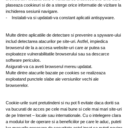
plaseaza cookieuri si de a sterge orice informatie de vizitare la 
inchiderea sesiunii navigare.
-    Instalati-va si updatati-va constant aplicatii antispyware.
Multe dintre aplicatiile de detectare si prevenire a spyware-ului 
includ detectarea atacurilor pe site-uri. Astfel, impiedica 
browserul de la a accesa website-uri care ar putea sa 
exploateze vulnerabilitatile browserului sau sa descarce 
software periculos.
Asigurati-va ca aveti browserul mereu updatat.
Multe dintre atacurile bazate pe cookies se realizeaza 
exploatand punctele slabe ale versiunilor vechi ale 
browserelor.
Cookie-urile sunt pretutindeni si nu pot fi evitate daca doriti sa 
va bucurati de acces pe cele mai bune si cele mai mari site-uri 
de pe Internet – locale sau internationale. Cu o intelegere clara 
a modului lor de operare si a beneficiilor pe care le aduc, puteti 