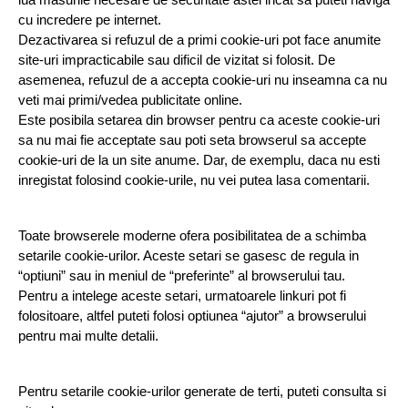
lua masurile necesare de securitate astel incat sa puteti naviga 
cu incredere pe internet.
Dezactivarea si refuzul de a primi cookie-uri pot face anumite 
site-uri impracticabile sau dificil de vizitat si folosit. De 
asemenea, refuzul de a accepta cookie-uri nu inseamna ca nu 
veti mai primi/vedea publicitate online.
Este posibila setarea din browser pentru ca aceste cookie-uri 
sa nu mai fie acceptate sau poti seta browserul sa accepte 
cookie-uri de la un site anume. Dar, de exemplu, daca nu esti 
inregistat folosind cookie-urile, nu vei putea lasa comentarii.
Toate browserele moderne ofera posibilitatea de a schimba 
setarile cookie-urilor. Aceste setari se gasesc de regula in 
“optiuni” sau in meniul de “preferinte” al browserului tau.
Pentru a intelege aceste setari, urmatoarele linkuri pot fi 
folositoare, altfel puteti folosi optiunea “ajutor” a browserului 
pentru mai multe detalii.
Pentru setarile cookie-urilor generate de terti, puteti consulta si 