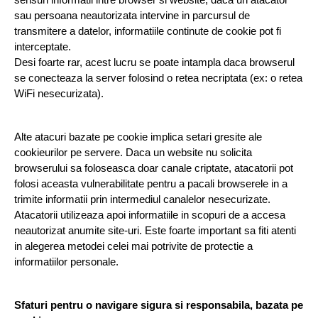
sensuri informatii intre browser si website, daca un atacator 
sau persoana neautorizata intervine in parcursul de 
transmitere a datelor, informatiile continute de cookie pot fi 
interceptate.
Desi foarte rar, acest lucru se poate intampla daca browserul 
se conecteaza la server folosind o retea necriptata (ex: o retea 
WiFi nesecurizata).
Alte atacuri bazate pe cookie implica setari gresite ale 
cookieurilor pe servere. Daca un website nu solicita 
browserului sa foloseasca doar canale criptate, atacatorii pot 
folosi aceasta vulnerabilitate pentru a pacali browserele in a 
trimite informatii prin intermediul canalelor nesecurizate. 
Atacatorii utilizeaza apoi informatiile in scopuri de a accesa 
neautorizat anumite site-uri. Este foarte important sa fiti atenti 
in alegerea metodei celei mai potrivite de protectie a 
informatiilor personale.
Sfaturi pentru o navigare sigura si responsabila, bazata pe 