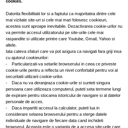
cookies.
Datorita flexibilitatii lor si a faptului ca majoritatea dintre cele 
mai vizitate site-uri si cele mai mari folosesc cookieuri, 
acestea sunt aproape inevitabile. Dezactivarea cookie-urilor nu 
va permite accesul utilizatorului pe site-urile cele mai 
raspandite si utilizate printre care Youtube, Gmail, Yahoo si 
altele.
Iata cateva sfaturi care va pot asigura ca navigati fara griji insa 
cu ajutorul cookieurilor:
-    Particularizati-va setarile browserului in ceea ce priveste 
cookie-urile pentru a reflecta un nivel confortabil pentru voi al 
securitatii utilizarii cookie-urilor.
-    Daca nu va deranjeaza cookie-urile si sunteti singura 
persoana care utilizeaza computerul, puteti seta termene lungi 
de expirare pentru stocarea istoricului de navigare si al datelor 
personale de acces.
-    Daca impartiti accesul la calculator, puteti lua in 
considerare setarea browserului pentru a sterge datele 
individuale de navigare de fiecare data cand inchideti 
browserul. Aceasta este o varianta de a accesa site-urile care 