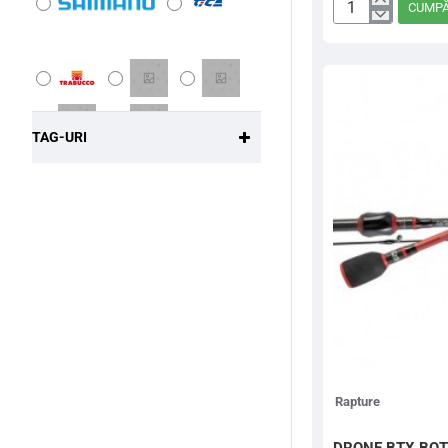
CUMP
827
LANSETA
SPIN
185M
2-
6G
TAG-URI
Rapture