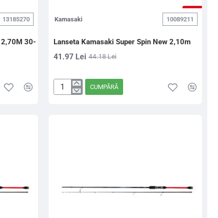
-5%
13185270
Kamasaki
10089211
 2,70M 30-
Lanseta Kamasaki Super Spin New 2,10m
41.97 Lei
44.18 Lei
CUMPĂRĂ
Lanseta
Kamasaki
Super
Spin
New
2,10m