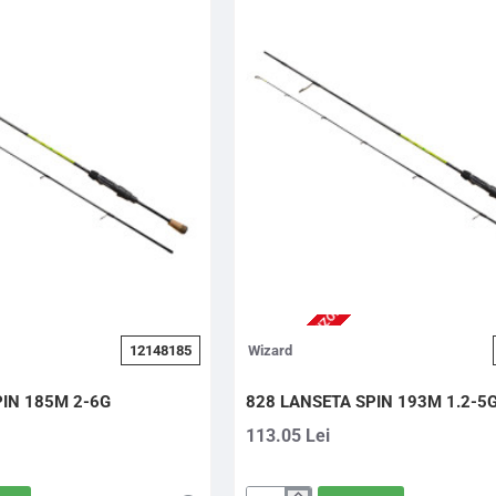
2-3 ZILE (STOC FURNIZOR)
12148185
Wizard
PIN 185M 2-6G
828 LANSETA SPIN 193M 1.2-5
113.05 Lei