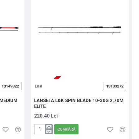
13149822
L&K
13133272
 MEDIUM
LANSETA L&K SPIN BLADE 10-30G 2,70M
ELITE
220.40 Lei
CUMPĂRĂ
LANSETA