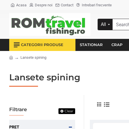
Acasa
Despre noi
Contact
Intrebari frecvente
All
Search...
CATEGORII PRODUSE
STATIONAR
CRAP
Lansete spining
home
Lansete spining
Filtrare
Clear
PRET