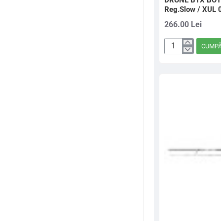
DRONE BTX BOT
Reg.Slow / XUL 
266.00 Lei
CUMP
DRONE
BTX
BOTTOM
RAPTURE
-
2.00m
/
Reg.Slow
/
XUL
0.1-
4g