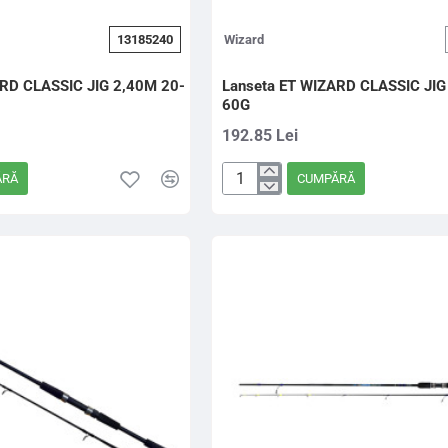
13185240
Wizard
ARD CLASSIC JIG 2,40M 20-
Lanseta ET WIZARD CLASSIC JIG
60G
192.85 Lei
ĂRĂ
CUMPĂRĂ
Lanseta
ET
WIZARD
CLASSIC
JIG
2,70M
30-
60G