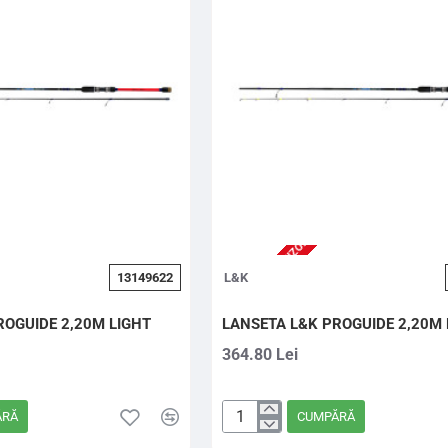
LIGHT
2-3 ZILE (STOC FURNIZOR)
13149622
L&K
ROGUIDE 2,20M LIGHT
LANSETA L&K PROGUIDE 2,20M
364.80 Lei
ĂRĂ
CUMPĂRĂ
LANSETA