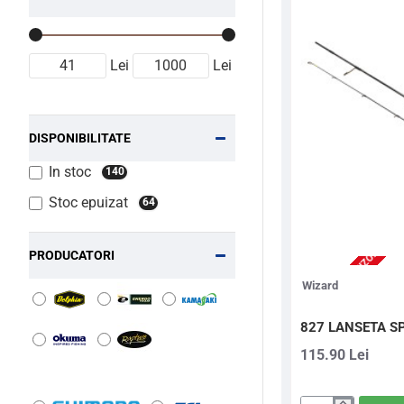
Lei
Lei
DISPONIBILITATE
In stoc
140
Stoc epuizat
64
2-3 ZILE (STOC FURNIZOR)
PRODUCATORI
Wizard
827 LANSETA S
115.90 Lei