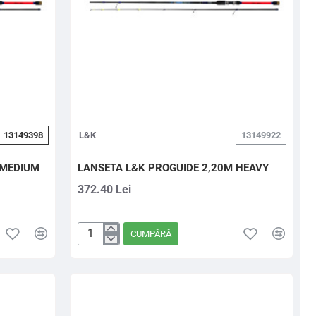
13149398
L&K
13149922
 MEDIUM
LANSETA L&K PROGUIDE 2,20M HEAVY
372.40 Lei
CUMPĂRĂ
LANSETA
L&K
PROGUIDE
2,20M
HEAVY