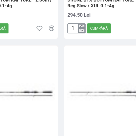
TOM RAPTURE - 2.00m /
DRONE BTX BOTTOM RAPTURE -
0.1-4g
Reg.Slow / XUL 0.1-4g
294.50 Lei
ĂRĂ
CUMPĂRĂ
DRONE
BTX
BOTTOM
RAPTURE
-
2.10m
/
Reg.Slow
/
XUL
0.1-
4g