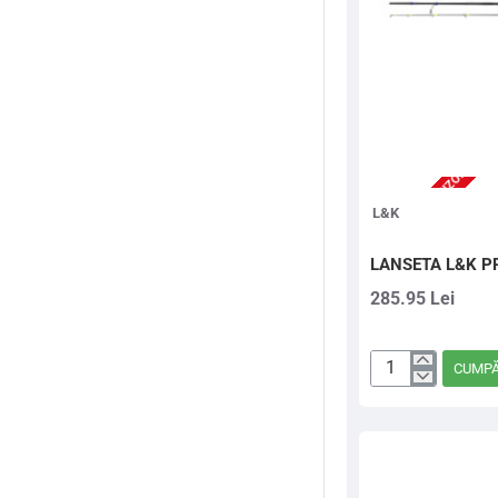
2-3 ZILE (STOC FURNIZOR)
L&K
LANSETA L&K P
285.95 Lei
CUMP
LANSETA
L&K
PROGUIDE
1,98m
MEDIUM