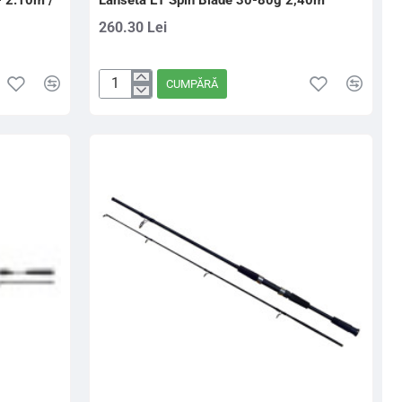
 2.10m /
Lanseta ET Spin Blade 30-80g 2,40m
260.30 Lei
CUMPĂRĂ
Lanseta
ET
Spin
Blade
30-
80g
2,40m