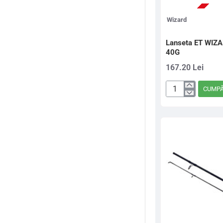
Wizard
Lanseta ET WIZ
40G
167.20 Lei
CUMP
Lanseta
ET
WIZARD
CLASSIC
JIG
2,40M
20-
40G