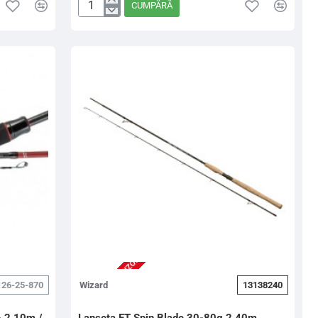
CUMPĂRĂ
DRONE
BTX
BOTTOM
RAPTURE
-
1.90m
/
Reg.Slow
/
XUL
0.1-
4g
2-3 ZILE (STOC FURNIZOR)
126-25-870
Wizard
13138240