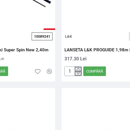
-5%
10089241
L&K
i Super Spin New 2,40m
LANSETA L&K PROGUIDE 1,98m
317.30 Lei
Lei
ĂRĂ
CUMPĂRĂ
LANSETA
L&K
PROGUIDE
1,98m
HEAVY