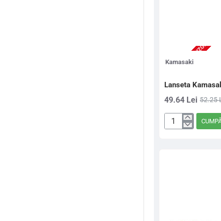
2-3 ZILE (STOC FURNIZOR)
Kamasaki
Lanseta Kamasak
49.64 Lei
52.25 
CUMP
Lanseta
Kamasaki
Super
Spin
New
2,40m