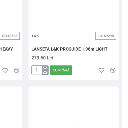
13149598
L&K
13149298
 HEAVY
LANSETA L&K PROGUIDE 1,98m LIGHT
273.60 Lei
CUMPĂRĂ
LANSETA
L&K
PROGUIDE
1,98m
LIGHT