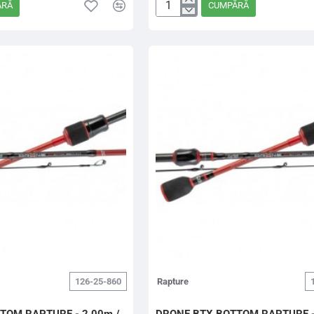
ĂRĂ
CUMPĂRĂ
828
LANSETA
SPIN
193M
1.2-
5G
126-25-860
Rapture