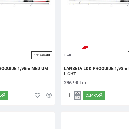
13149498
L&K
ROGUIDE 1,98m MEDIUM
LANSETA L&K PROGUIDE 1,98m
LIGHT
286.90 Lei
ĂRĂ
CUMPĂRĂ
LANSETA
L&K
PROGUIDE
1,98m
MEDIUM