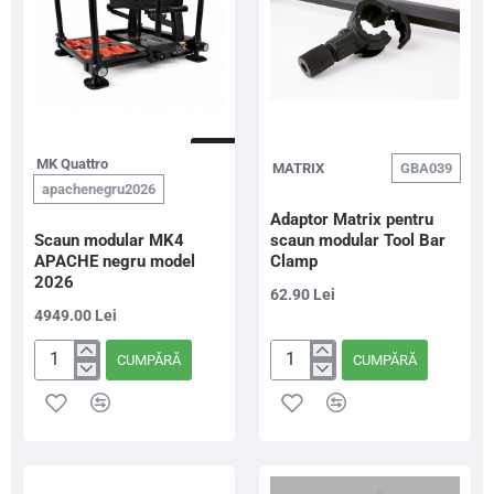
NOU
MK Quattro
MATRIX
GBA039
apachenegru2026
Adaptor Matrix pentru
Scaun modular MK4
scaun modular Tool Bar
APACHE negru model
Clamp
2026
62.90 Lei
4949.00 Lei
CUMPĂRĂ
CUMPĂRĂ
Scaun
Adaptor
modular
Matrix
MK4
pentru
APACHE
scaun
negru
modular
model
Tool
2026
Bar