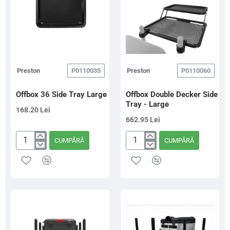
Preston
P0110035
Preston
P0110060
Offbox 36 Side Tray Large
Offbox Double Decker Side
Tray - Large
168.20 Lei
662.95 Lei
CUMPĂRĂ
CUMPĂRĂ
Offbox
Offbox
36
Double
Side
Decker
Tray
Side
Large
Tray
-
Large