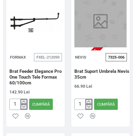
Clamp
NU ESTE IN STOC
FORMAX
FXEL-212090
NEVIS
7325-006
Brat Feeder Elegance Pro
Brat Suport Umbrela Nevis
One Touch Tele Formax
35cm
60/100cm
66.90 Lei
142.90 Lei
CUMPĂRĂ
CUMPĂRĂ
Brat
Brat
Feeder
Suport
Elegance
Umbrela
Pro
Nevis
One
35cm
Touch