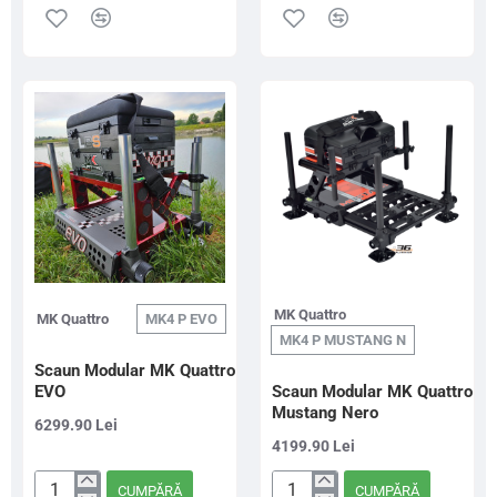
Feeder
Filex
Mikado
Superior
Method
Feeder
Feeder
Chair
Basic
36
MK Quattro
MK Quattro
MK4 P EVO
MK4 P MUSTANG N
Scaun Modular MK Quattro
EVO
Scaun Modular MK Quattro
Mustang Nero
6299.90 Lei
4199.90 Lei
CUMPĂRĂ
CUMPĂRĂ