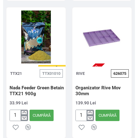
prindere
+
rapida
22
Plioare
Roz
NU ESTE IN STOC
FOARTE CĂUTAT
TTX21
TTX01010
RIVE
626075
Nada Feeder Green Betain
Organizator Rive Mov
TTX21 900g
30mm
33.99 Lei
139.90 Lei
CUMPĂRĂ
CUMPĂRĂ
Nada
Organizator
Feeder
Rive
Green
Mov
Betain
30mm