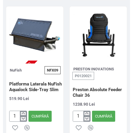
TTX21
900g
NU ESTE IN STOC
PRESTON INOVATIONS
NuFish
NFX09
P0120021
Platforma Laterala NuFish
Aqualock Side-Tray Slim
Preston Absolute Feeder
Chair 36
519.90 Lei
1238.90 Lei
CUMPĂRĂ
CUMPĂRĂ
Platforma
Preston
Laterala
Absolute
NuFish
Feeder