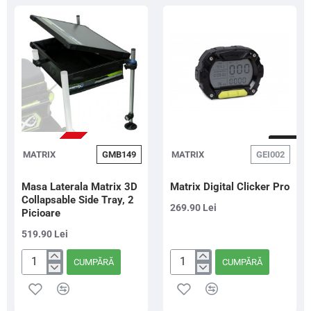
Side
Counter
Mega
Feeder
Arm
STOC EPUIZAT
NOU
MATRIX
GMB149
MATRIX
GEI002
Masa Laterala Matrix 3D
Matrix Digital Clicker Pro
Collapsable Side Tray, 2
269.90 Lei
Picioare
519.90 Lei
CUMPĂRĂ
CUMPĂRĂ
Masa
Matrix
Laterala
Digital
Matrix
Clicker
3D
Pro