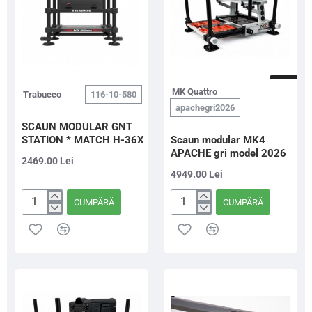
NOU
MK Quattro
Trabucco
116-10-580
apachegri2026
SCAUN MODULAR GNT
STATION * MATCH H-36X
Scaun modular MK4
APACHE gri model 2026
2469.00 Lei
4949.00 Lei
CUMPĂRĂ
CUMPĂRĂ
SCAUN
Scaun
MODULAR
modular
GNT
MK4
STATION
APACHE
*
gri
MATCH
model
H-
2026
36X