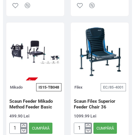
OffBox
Suport
36
Modular
Snaplock
Pentru
Tool
Lanseta
Bar
Preston
Offbox
36
Rod
Support
NU ESTE IN STOC
Mikado
IS15-TB048
Filex
EC/85-4001
Scaun Feeder Mikado
Scaun Filex Superior
Method Feeder Basic
Feeder Chair 36
499.90 Lei
1099.99 Lei
CUMPĂRĂ
CUMPĂRĂ
Scaun
Scaun