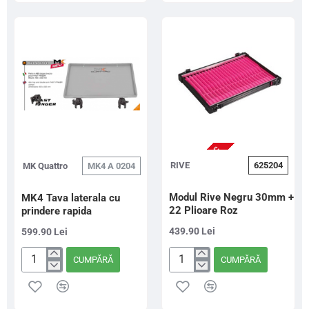
Collapsable
Side
Tray,
2
Picioare
NU ESTE IN STOC
RIVE
625204
MK Quattro
MK4 A 0204
Modul Rive Negru 30mm +
MK4 Tava laterala cu
22 Plioare Roz
prindere rapida
439.90 Lei
599.90 Lei
CUMPĂRĂ
CUMPĂRĂ
MK4
Modul
Tava
Rive
laterala
Negru
cu
30mm