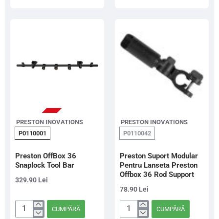
Aqualock
Chair
Side-
36
Tray
Slim
STOC EPUIZAT
PRESTON INOVATIONS
PRESTON INOVATIONS
P0110001
P0110042
Preston OffBox 36
Preston Suport Modular
Snaplock Tool Bar
Pentru Lanseta Preston
Offbox 36 Rod Support
329.90 Lei
78.90 Lei
CUMPĂRĂ
CUMPĂRĂ
Preston
Preston