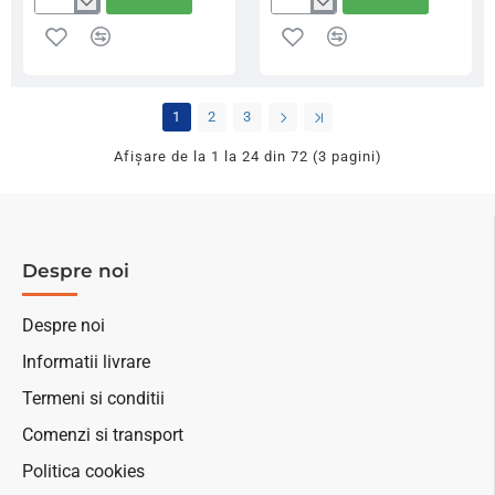
Scaun
Scaun
Modular
Modular
MK
MK
Quattro
Quattro
EVO
Mustang
Nero
1
2
3
Afişare de la 1 la 24 din 72 (3 pagini)
Despre noi
Despre noi
Informatii livrare
Termeni si conditii
Comenzi si transport
Politica cookies