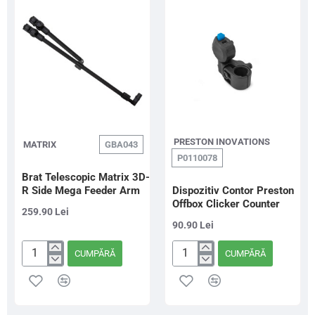
Tele
Formax
60/100cm
PRESTON INOVATIONS
MATRIX
GBA043
P0110078
Brat Telescopic Matrix 3D-
R Side Mega Feeder Arm
Dispozitiv Contor Preston
Offbox Clicker Counter
259.90 Lei
90.90 Lei
CUMPĂRĂ
CUMPĂRĂ
Brat
Dispozitiv
Telescopic
Contor
Matrix
Preston
3D-
Offbox
R
Clicker