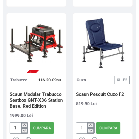
Genius
Seatbox
Box
GNT-
Feeder
X36
Station
Station
Base,
Black
Edition
NU ESTE IN STOC
Trabucco
116-20-09nu
Cuzo
KL-F2
Scaun Modular Trabucco
Scaun Pescuit Cuzo F2
Seatbox GNT-X36 Station
519.90 Lei
Base, Red Edition
1999.00 Lei
CUMPĂRĂ
CUMPĂRĂ
Scaun
Scaun
Modular
Pescuit