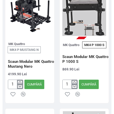
PRE-COMANDA
MK Quattro
MK Quattro
MK4 P 1000 S
MK4 P MUSTANG N
Scaun Modular MK Quattro
Scaun Modular MK Quattro
P 1000 S
Mustang Nero
869.90 Lei
4199.90 Lei
CUMPĂRĂ
CUMPĂRĂ
Scaun
Scaun
Modular
Modular
MK
MK
Quattro
Quattro
Mustang
P
Nero
1000
S