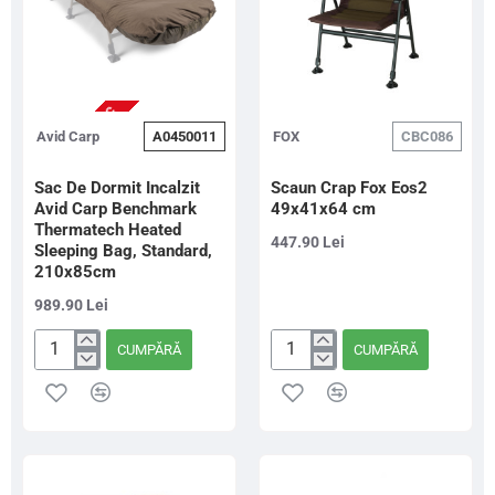
NU ESTE IN STOC
Avid Carp
A0450011
FOX
CBC086
Sac De Dormit Incalzit
Scaun Crap Fox Eos2
Avid Carp Benchmark
49x41x64 cm
Thermatech Heated
447.90 Lei
Sleeping Bag, Standard,
210x85cm
989.90 Lei
CUMPĂRĂ
CUMPĂRĂ
Sac
Scaun
De
Crap
Dormit
Fox
Incalzit
Eos2
Avid
49x41x64
Carp
cm
Benchmark