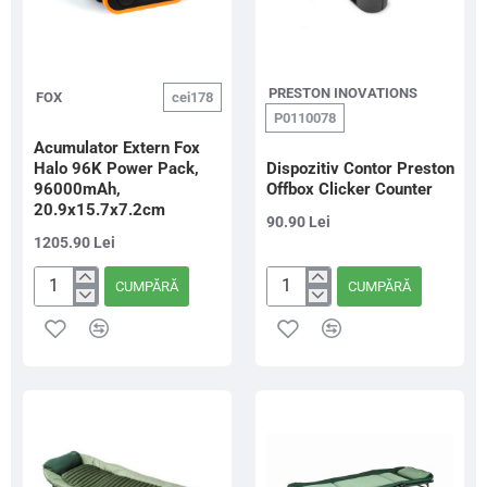
PRESTON INOVATIONS
FOX
cei178
P0110078
Acumulator Extern Fox
Halo 96K Power Pack,
Dispozitiv Contor Preston
96000mAh,
Offbox Clicker Counter
20.9x15.7x7.2cm
90.90 Lei
1205.90 Lei
CUMPĂRĂ
CUMPĂRĂ
Acumulator
Dispozitiv
Extern
Contor
Fox
Preston
Halo
Offbox
96K
Clicker
Power
Counter
Pack,
96000mAh,
20.9x15.7x7.2cm