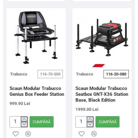
Station,
8
White
2.0
Edition
HSP
D36
Aqua-
Black
PRE-COMANDA
Trabucco
116-70-500
Trabucco
116-20-080
Scaun Modular Trabucco
Scaun Modular Trabucco
Genius Box Feeder Station
Seatbox GNT-X36 Station
Base, Black Edition
999.90 Lei
1999.00 Lei
CUMPĂRĂ
CUMPĂRĂ
Scaun
Scaun
Modular
Modular
Trabucco
Trabucco