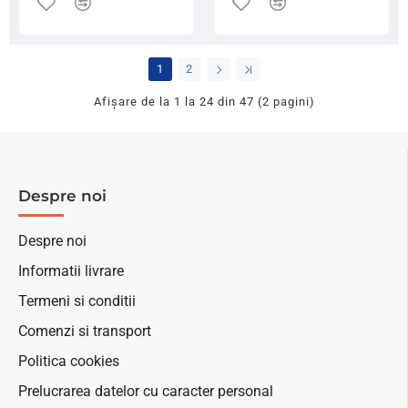
Trabucco
Cuzo
Seatbox
F2
GNT-
X36
1
2
Station
Base,
Afişare de la 1 la 24 din 47 (2 pagini)
Red
Edition
Despre noi
Despre noi
Informatii livrare
Termeni si conditii
Comenzi si transport
Politica cookies
Prelucrarea datelor cu caracter personal