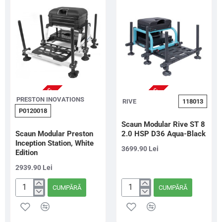
NU ESTE IN STOC
NU ESTE IN STOC
PRESTON INOVATIONS
RIVE
118013
P0120018
Scaun Modular Rive ST 8
Scaun Modular Preston
2.0 HSP D36 Aqua-Black
Inception Station, White
3699.90 Lei
Edition
2939.90 Lei
CUMPĂRĂ
CUMPĂRĂ
Scaun
Scaun
Modular
Modular
Preston
Rive
Inception
ST