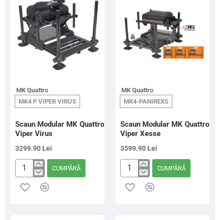
MK Quattro
MK Quattro
MK4 P VIPER VIRUS
MK4-PANIREXS
Scaun Modular MK Quattro
Scaun Modular MK Quattro
Viper Virus
Viper Xesse
3299.90 Lei
3599.90 Lei
CUMPĂRĂ
CUMPĂRĂ
Scaun
Scaun
Modular
Modular
MK
MK
Quattro
Quattro
Viper
Viper
Virus
Xesse