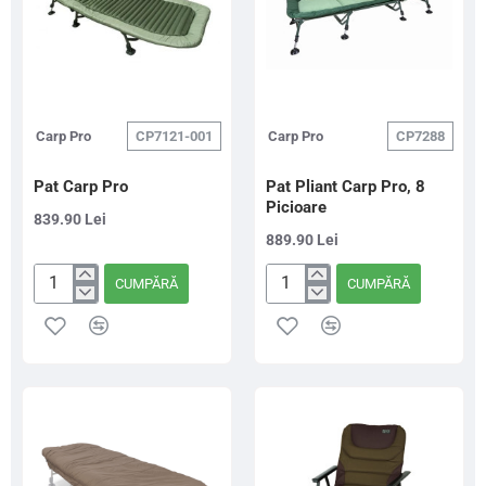
Carp Pro
CP7121-001
Carp Pro
CP7288
Pat Carp Pro
Pat Pliant Carp Pro, 8
Picioare
839.90 Lei
889.90 Lei
CUMPĂRĂ
CUMPĂRĂ
Pat
Pat
Carp
Pliant
Pro
Carp
Pro,
8
Picioare