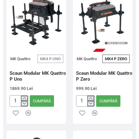
PRE-COMANDA
MK Quattro
MK4 P UNO
MK Quattro
MK4 P ZERO
Scaun Modular MK Quattro
Scaun Modular MK Quattro
P Uno
P Zero
1869.90 Lei
999.90 Lei
CUMPĂRĂ
CUMPĂRĂ
Scaun
Scaun
Modular
Modular
MK
MK
Quattro
Quattro
P
P
Uno
Zero