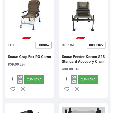
Thermatech
Heated
Sleeping
Bag,
Standard,
210x85cm
NU ESTE IN STOC
STOC EPUIZAT
FOX
CBC062
KORUM
K0300022
Scaun Crap Fox R3 Camo
Scaun Feeder Korum S23
Standard Accesory Chair
859.00 Lei
409.90 Lei
CUMPĂRĂ
CUMPĂRĂ
Scaun
Scaun
Crap
Feeder
Fox
Korum
R3
S23
Camo
Standard
Accesory
Chair