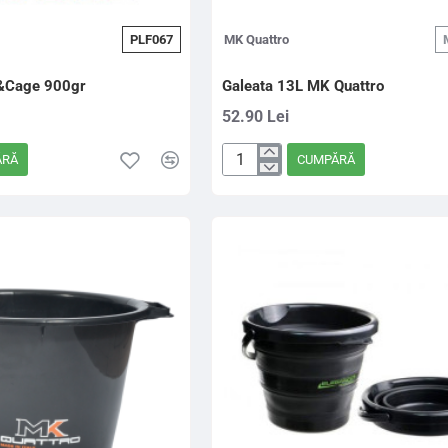
PLF067
MK Quattro
&Cage 900gr
Galeata 13L MK Quattro
52.90 Lei
ĂRĂ
CUMPĂRĂ
Galeata
13L
MK
Quattro