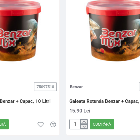
25L
Cu
Lighean
Si
Capac
75097510
Benzar
Benzar + Capac, 10 Litri
Galeata Rotunda Benzar + Capac, 
15.90 Lei
ĂRĂ
CUMPĂRĂ
Galeata
Rotunda