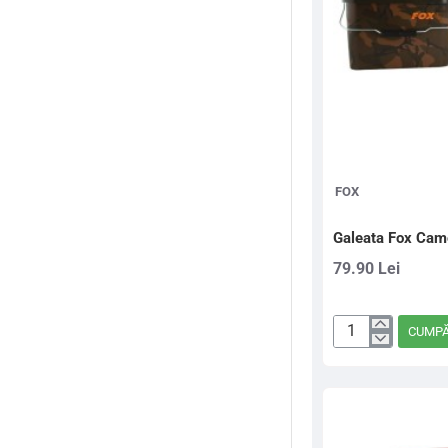
FOX
Galeata Fox Cam
79.90 Lei
CUMP
Galeata
Fox
Camo
Square
17L