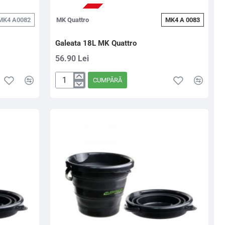
PRE-COMANDA
MK4 A0082
MK Quattro
MK4 A 0083
Galeata 18L MK Quattro
56.90 Lei
CUMPĂRĂ
Galeata
18L
MK
Quattro