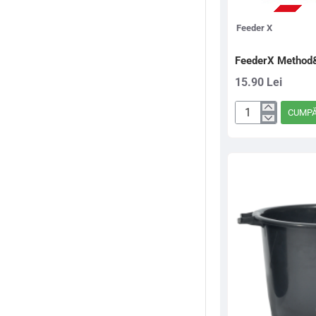
STOC EPUIZAT
Feeder X
FeederX Method
15.90 Lei
CUMP
FeederX
Method&Cage
900gr