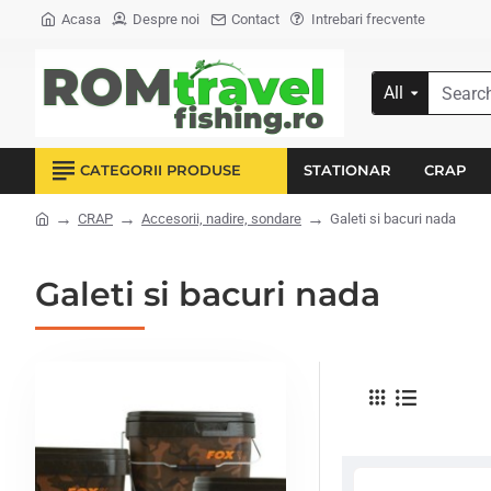
Acasa
Despre noi
Contact
Intrebari frecvente
All
Search...
CATEGORII PRODUSE
STATIONAR
CRAP
CRAP
Accesorii, nadire, sondare
Galeti si bacuri nada
home
Galeti si bacuri nada