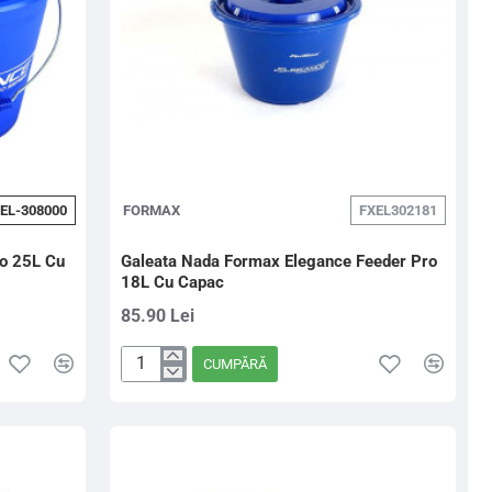
EL-308000
FORMAX
FXEL302181
ro 25L Cu
Galeata Nada Formax Elegance Feeder Pro
18L Cu Capac
85.90 Lei
CUMPĂRĂ
Galeata
Nada
Formax
Elegance
Feeder