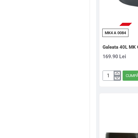
PRE-COMANDA
MK4 A 0084
Galeata 40L MK 
169.90 Lei
CUMP
Galeata
40L
MK
Quattro