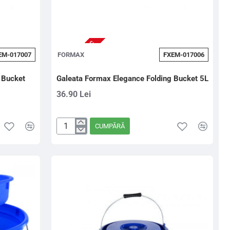
NU ESTE IN STOC
EM-017007
FORMAX
FXEM-017006
 Bucket
Galeata Formax Elegance Folding Bucket 5L
36.90 Lei
CUMPĂRĂ
Galeata
Formax
Elegance
Folding
Bucket
5L