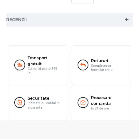
RECENZII
Transport
Retururi
gratuit
Completeaza
Comenzi peste 399
formular retur
lei
Procesare
Securitate
comanda
Plateste cu cardul in
siguranta.
In 24 de ore