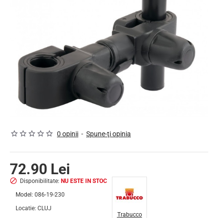
NU ESTE IN STOC
0 opinii
-
Spune-ţi opinia
72.90 Lei
Disponibilitate:
NU ESTE IN STOC
Model:
086-19-230
Locatie:
CLUJ
Trabucco