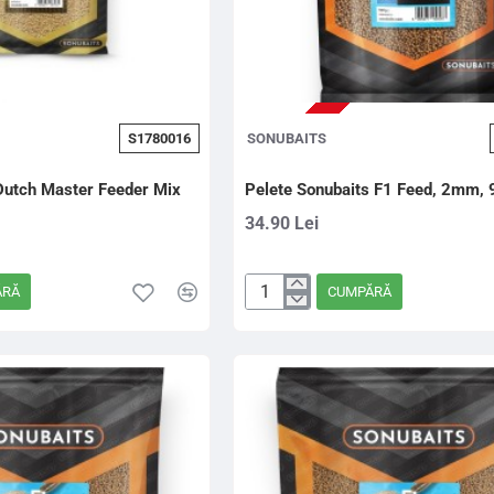
STOC EPUIZAT
S1780016
SONUBAITS
Dutch Master Feeder Mix
Pelete Sonubaits F1 Feed, 2mm,
34.90 Lei
ĂRĂ
CUMPĂRĂ
Pelete
Sonubaits
F1
Feed,
2mm,
900g