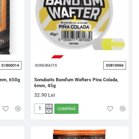
STOC EPUIZAT
S1800014
SONUBAITS
S0810066
 4mm, 650g
Sonubaits Band'um Wafters Pina Colada,
6mm, 45g
32.90 Lei
CUMPĂRĂ
Sonubaits
Band'um
Wafters
Pina