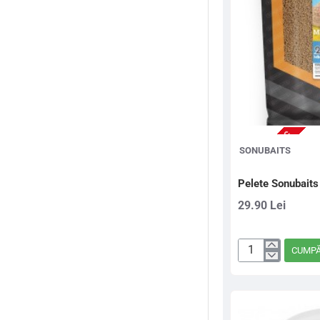
Kg
NU ESTE IN STOC
SONUBAITS
Pelete Sonubaits
29.90 Lei
CUMP
Pelete
Sonubaits
Stiki
F1