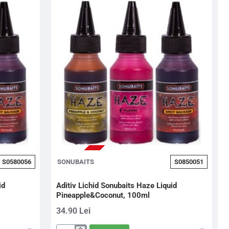
STOC EPUIZAT
S0580056
SONUBAITS
S0850051
id
Aditiv Lichid Sonubaits Haze Liquid
Pineapple&Coconut, 100ml
34.90 Lei