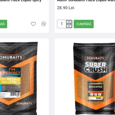
ubaits Haze Liquid Spicy
Aditiv Sonubaits Haze Liquid Wa
28.90 Lei
ĂRĂ
CUMPĂRĂ
Aditiv
Sonubaits
Haze
Liquid
Wahsed
Out