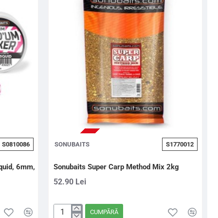
Colada,
6mm,
45g
STOC EPUIZAT
S0810086
SONUBAITS
S1770012
quid, 6mm,
Sonubaits Super Carp Method Mix 2kg
52.90 Lei
CUMPĂRĂ
Sonubaits