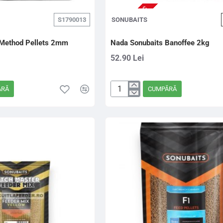
NU ESTE IN STOC
S1790013
SONUBAITS
i Method Pellets 2mm
Nada Sonubaits Banoffee 2kg
52.90 Lei
ĂRĂ
CUMPĂRĂ
Nada
Sonubaits
Banoffee
2kg