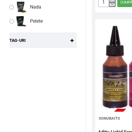
CUMP
Aditiv
Nada
Granule
Sonubaits
Pelete
Lava
Rocks
Wafter
Chocolate
TAG-URI
Orange,
150g
STOC EPUIZAT
SONUBAITS