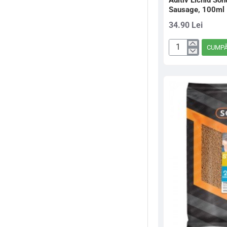
Aditiv Lichid Son
Sausage, 100ml
34.90 Lei
CUMP
Aditiv
Lichid
Sonubaits
Haze
Liquid
Spicy
Sausage,
100ml