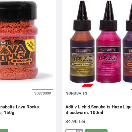
STOC EPUIZAT
S0870009
SONUBAITS
onubaits Lava Rocks
Aditiv Lichid Sonubaits Haze Liqu
e, 150g
Bloodworm, 100ml
34.90 Lei