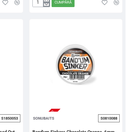
CUMPĂRĂ
Aditiv
Lichid
Sonubaits
Haze
Liquid
Pineapple&Coconut,
100ml
NU ESTE IN STOC
S1850053
SONUBAITS
S0810088