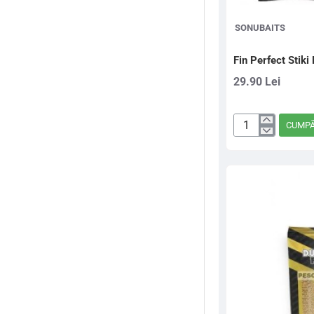
SONUBAITS
Fin Perfect Stik
29.90 Lei
CUMP
Fin
Perfect
Stiki
Method
Pellets
2mm