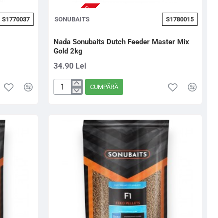
NU ESTE IN STOC
S1770037
SONUBAITS
S1780015
Nada Sonubaits Dutch Feeder Master Mix
Gold 2kg
34.90 Lei
CUMPĂRĂ
Nada
Sonubaits
Dutch
Feeder
Master
Mix
Gold
2kg