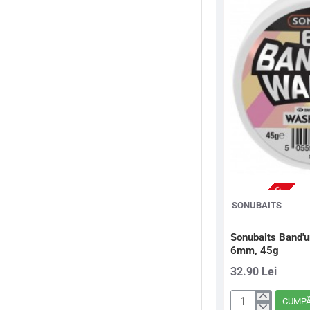
Feed,
2mm,
650g
NU ESTE IN STOC
SONUBAITS
Sonubaits Band'
6mm, 45g
32.90 Lei
CUMP
Sonubaits