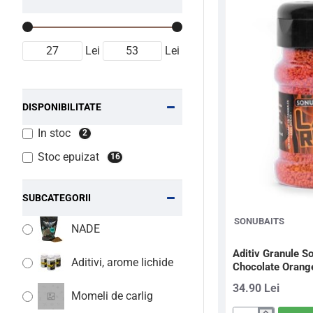
Lei
Lei
DISPONIBILITATE
In stoc
2
Stoc epuizat
16
SUBCATEGORII
SONUBAITS
NADE
Aditiv Granule S
Aditivi, arome lichide
Chocolate Orang
34.90 Lei
Momeli de carlig