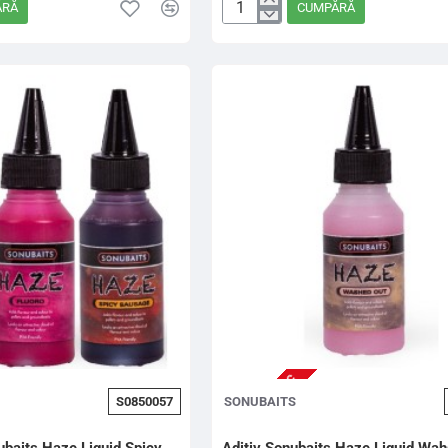
ĂRĂ
CUMPĂRĂ
Aditiv
Lichid
Sonubaits
Haze
Liquid
Bloodworm,
100ml
NU ESTE IN STOC
S0850057
SONUBAITS