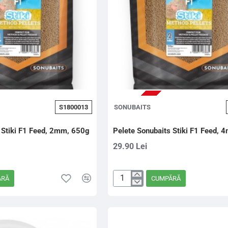
STOC EPUIZAT
S1800013
SONUBAITS
 Stiki F1 Feed, 2mm, 650g
Pelete Sonubaits Stiki F1 Feed,
29.90 Lei
ĂRĂ
CUMPĂRĂ
Pelete
Sonubaits
Stiki
F1