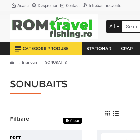
Acasa
Despre noi
Contact
Intrebari frecvente
All
Search...
CATEGORII PRODUSE
STATIONAR
CRAP
Branduri
SONUBAITS
home
SONUBAITS
Filtrare
Clear
PRET