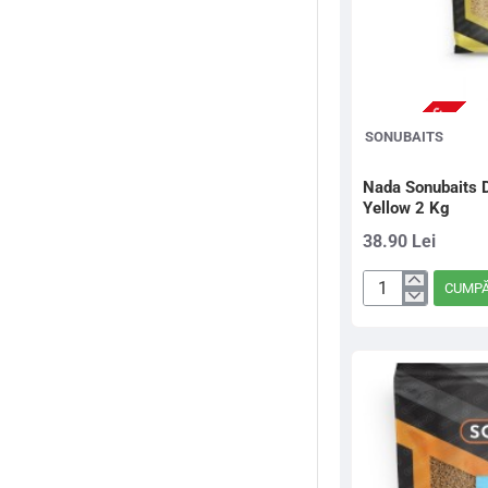
NU ESTE IN STOC
SONUBAITS
Nada Sonubaits 
Yellow 2 Kg
38.90 Lei
CUMP
Nada
Sonubaits
Dutch
Master
Feeder
Mix
Yellow
2