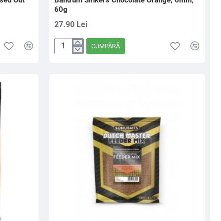
hsed Out
Band'um Sinkers Chocolate Orange, 6mm,
60g
27.90 Lei
CUMPĂRĂ
Band'um
Sinkers
Chocolate
Orange,
6mm,
60g