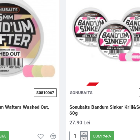
Feed,
4mm,
650g
STOC EPUIZAT
S0810067
SONUBAITS
um Wafters Washed Out,
Sonubaits Bandum Sinker Krill&S
60g
27.90 Lei
ĂRĂ
CUMPĂRĂ
Sonubaits