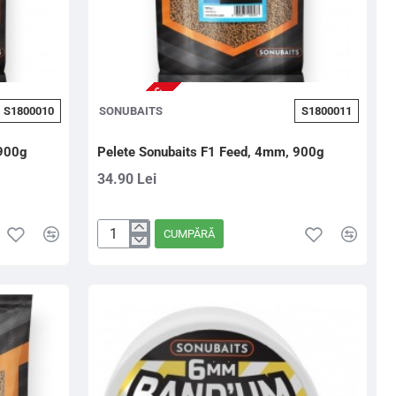
NU ESTE IN STOC
S1800010
SONUBAITS
S1800011
 900g
Pelete Sonubaits F1 Feed, 4mm, 900g
34.90 Lei
CUMPĂRĂ
Pelete
Sonubaits
F1
Feed,
4mm,
900g