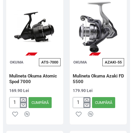
NU ESTE IN STOC
NU ESTE IN STOC
OKUMA
ATS-7000
OKUMA
AZAKI-55
Mulineta Okuma Atomic
Mulineta Okuma Azaki FD
Spod 7000
5500
169.90 Lei
179.90 Lei
CUMPĂRĂ
CUMPĂRĂ
Mulineta
Mulineta
Okuma
Okuma
Atomic
Azaki
Spod
FD
7000
5500