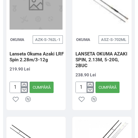
OKUMA
AZK-S-762L-1
OKUMA
ASZ-S-702ML
Lanseta Okuma Azaki LRF
LANSETA OKUMA AZAKI
Spin 2.28m/3-12g
SPIN, 2.13M, 5-20G,
2BUC
219.90 Lei
238.90 Lei
CUMPĂRĂ
CUMPĂRĂ
Lanseta
LANSETA
Okuma
OKUMA
Azaki
AZAKI
LRF
SPIN,
Spin
2.13M,
2.28m/3-
5-
12g
20G,
2BUC