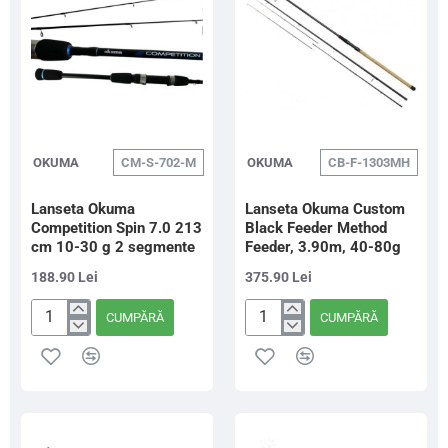
OKUMA
CM-S-702-M
OKUMA
CB-F-1303MH
Lanseta Okuma
Lanseta Okuma Custom
Competition Spin 7.0 213
Black Feeder Method
cm 10-30 g 2 segmente
Feeder, 3.90m, 40-80g
188.90 Lei
375.90 Lei
CUMPĂRĂ
CUMPĂRĂ
Lanseta
Lanseta
Okuma
Okuma
Competition
Custom
Spin
Black
7.0
Feeder
213
Method
cm
Feeder,