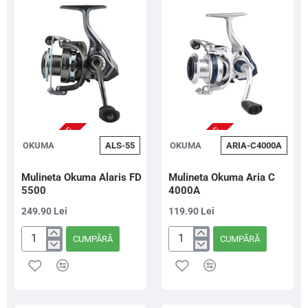
NU ESTE IN STOC
NU ESTE IN STOC
OKUMA
ALS-55
OKUMA
ARIA-C4000A
Mulineta Okuma Alaris FD
Mulineta Okuma Aria C
5500
4000A
249.90 Lei
119.90 Lei
CUMPĂRĂ
CUMPĂRĂ
Mulineta
Mulineta
Okuma
Okuma
Alaris
Aria
FD
C
5500
4000A