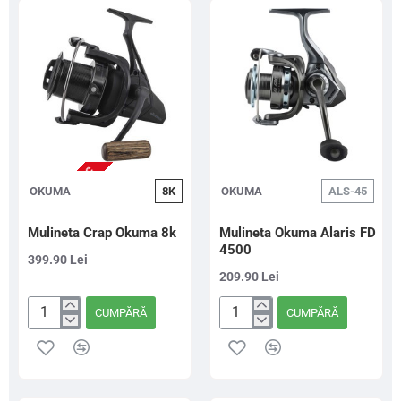
20-
5-
60G,
20G,
2BUC
2BUC
NU ESTE IN STOC
OKUMA
8K
OKUMA
ALS-45
Mulineta Crap Okuma 8k
Mulineta Okuma Alaris FD
4500
399.90 Lei
209.90 Lei
CUMPĂRĂ
CUMPĂRĂ
Mulineta
Mulineta
Crap
Okuma
Okuma
Alaris
8k
FD
4500