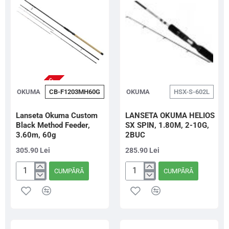
10-
3.90m,
30
40-
g
80g
2
segmente
NU ESTE IN STOC
OKUMA
CB-F1203MH60G
OKUMA
HSX-S-602L
Lanseta Okuma Custom
LANSETA OKUMA HELIOS
Black Method Feeder,
SX SPIN, 1.80M, 2-10G,
3.60m, 60g
2BUC
305.90 Lei
285.90 Lei
CUMPĂRĂ
CUMPĂRĂ
Lanseta
LANSETA
Okuma
OKUMA
Custom
HELIOS
Black
SX
Method
SPIN,
Feeder,
1.80M,