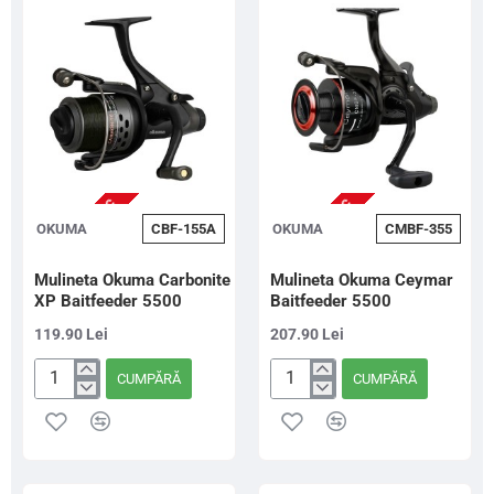
NU ESTE IN STOC
NU ESTE IN STOC
OKUMA
CBF-155A
OKUMA
CMBF-355
Mulineta Okuma Carbonite
Mulineta Okuma Ceymar
XP Baitfeeder 5500
Baitfeeder 5500
119.90 Lei
207.90 Lei
CUMPĂRĂ
CUMPĂRĂ
Mulineta
Mulineta
Okuma
Okuma
Carbonite
Ceymar
XP
Baitfeeder
Baitfeeder
5500
5500