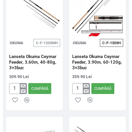
NU ESTE IN STOC
OKUMA
C-F-1203MH
OKUMA
C-F-1303H
Lanseta Okuma Ceymar
Lanseta Okuma Ceymar
Feeder, 3.60m, 40-80g,
Feeder, 3.90m, 60-120g,
3+3buc
3+3buc
309.90 Lei
359.90 Lei
CUMPĂRĂ
CUMPĂRĂ
Lanseta
Lanseta
Okuma
Okuma
Ceymar
Ceymar
Feeder,
Feeder,
3.60m,
3.90m,
40-
60-
80g,
120g,
3+3buc
3+3buc