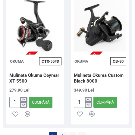
NU ESTE IN STOC
NU ESTE IN STOC
OKUMA
CTX-55FD
OKUMA
CB-80
Mulineta Okuma Ceymar
Mulineta Okuma Custom
XT 5500
Black 8000
279.90 Lei
349.90 Lei
CUMPĂRĂ
CUMPĂRĂ
Mulineta
Mulineta
Okuma
Okuma
Ceymar
Custom
XT
Black
5500
8000