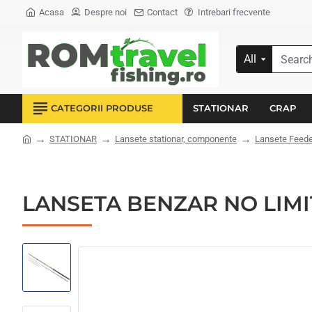
Acasa
Despre noi
Contact
Intrebari frecvente
All
Search...
CATEGORII PRODUSE
STATIONAR
CRAP
STATIONAR
Lansete stationar, componente
Lansete Feede
home
LANSETA BENZAR NO LIMI