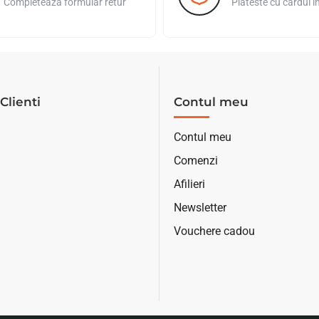
Completeaza formular retur
Plateste cu cardul i
Clienti
Contul meu
Contul meu
Comenzi
Afilieri
Newsletter
Vouchere cadou