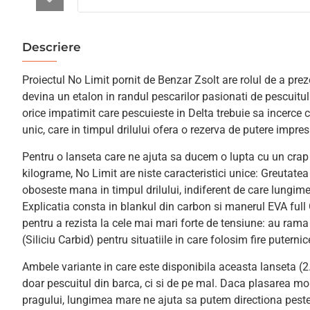
2-3 ZILE (STOC FURNIZOR)
Descriere
Proiectul No Limit pornit de Benzar Zsolt are rolul de a pre
devina un etalon in randul pescarilor pasionati de pescuitu
orice impatimit care pescuieste in Delta trebuie sa incerce c
unic, care in timpul drilului ofera o rezerva de putere impre
Pentru o lanseta care ne ajuta sa ducem o lupta cu un crap
kilograme, No Limit are niste caracteristici unice: Greutate
oboseste mana in timpul drilului, indiferent de care lungi
Explicatia consta in blankul din carbon si manerul EVA full 
pentru a rezista la cele mai mari forte de tensiune: au rama
(Siliciu Carbid) pentru situatiile in care folosim fire puterni
Ambele variante in care este disponibila aceasta lanseta (2
doar pescuitul din barca, ci si de pe mal. Daca plasarea mo
pragului, lungimea mare ne ajuta sa putem directiona pest