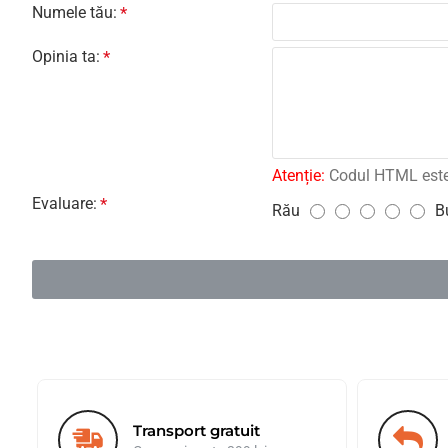
Numele tău:
Opinia ta:
Atenție:
Codul HTML este c
Evaluare:
Rău
B
E
v
a
l
u
a
r
e
:
Transport gratuit