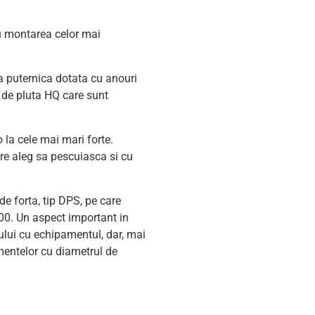
u montarea celor mai
a puternica dotata cu anouri
 de pluta HQ care sunt
o la cele mai mari forte.
are aleg sa pescuiasca si cu
e forta, tip DPS, pe care
0. Un aspect important in
rului cu echipamentul, dar, mai
entelor cu diametrul de