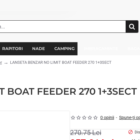
RAPITORI
NADE
CAMPING
IMBRACAMINTE
BAGA
r
LANSETA BENZAR NO LIMIT BOAT FEEDER 270 1+3SECT
T BOAT FEEDER 270 1+3SECT
0 opinii
-
Spune-ţi o
270.75 Lei
Dis