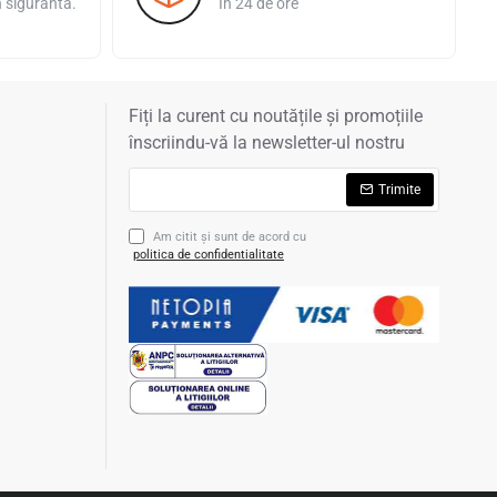
n siguranta.
In 24 de ore
Fiți la curent cu noutățile și promoțiile
înscriindu-vă la newsletter-ul nostru
Trimite
Am citit şi sunt de acord cu
politica de confidentialitate