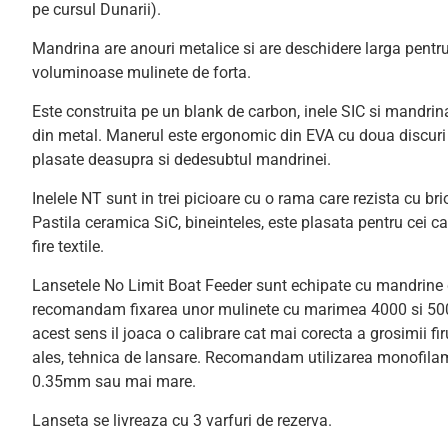
pe cursul Dunarii).
Mandrina are anouri metalice si are deschidere larga pentr
voluminoase mulinete de forta.
Este construita pe un blank de carbon, inele SIC si mandrin
din metal. Manerul este ergonomic din EVA cu doua discuri
plasate deasupra si dedesubtul mandrinei.
Inelele NT sunt in trei picioare cu o rama care rezista cu bri
Pastila ceramica SiC, bineinteles, este plasata pentru cei c
fire textile.
Lansetele No Limit Boat Feeder sunt echipate cu mandrine d
recomandam fixarea unor mulinete cu marimea 4000 si 500
acest sens il joaca o calibrare cat mai corecta a grosimii fi
ales, tehnica de lansare. Recomandam utilizarea monofilam
0.35mm sau mai mare.
Lanseta se livreaza cu 3 varfuri de rezerva.