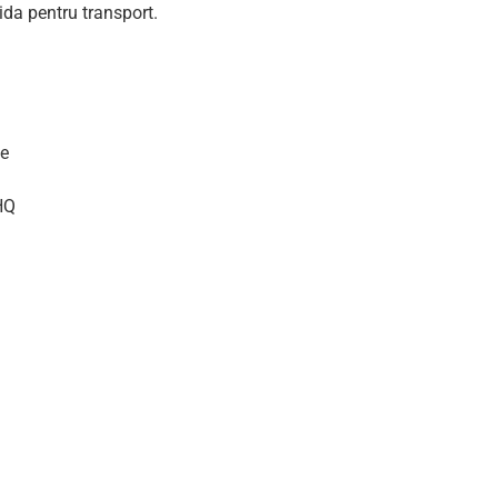
ida pentru transport.
le
 HQ