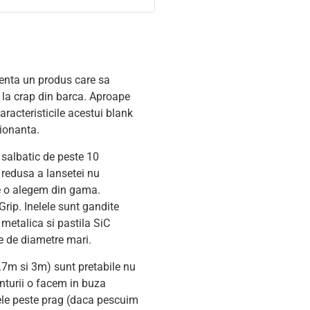
-5%
zenta un produs care sa
l la crap din barca. Aproape
aracteristicile acestui blank
sionanta.
 salbatic de peste 10
a redusa a lansetei nu
me o alegem din gama.
Grip. Inelele sunt gandite
 metalica si pastila SiC
ce de diametre mari.
.7m si 3m) sunt pretabile nu
nturii o facem in buza
ele peste prag (daca pescuim