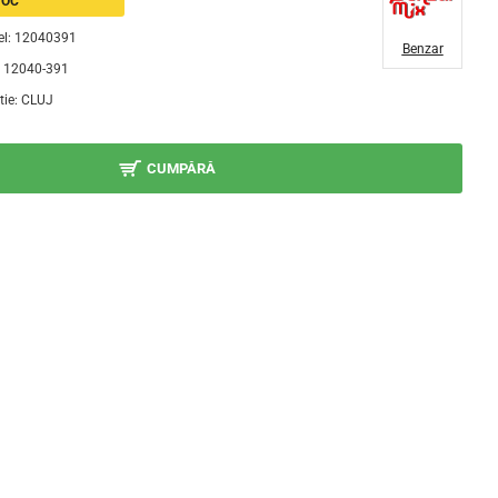
TOC
l:
12040391
Benzar
12040-391
tie:
CLUJ
CUMPĂRĂ