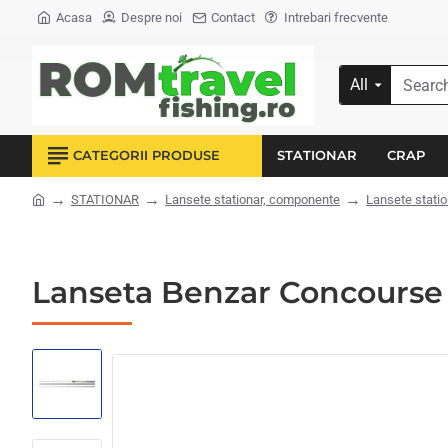
Acasa
Despre noi
Contact
Intrebari frecvente
All
Search...
CATEGORII PRODUSE
STATIONAR
CRAP
STATIONAR
Lansete stationar, componente
Lansete statio
home
Lanseta Benzar Concourse 