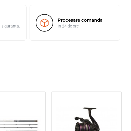
Procesare comanda
n siguranta.
In 24 de ore