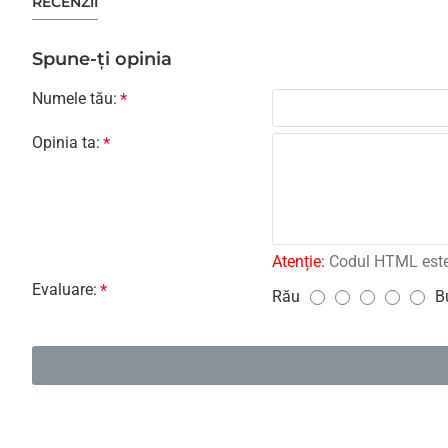
RECENZII
Spune-ţi opinia
Numele tău:
Opinia ta:
Atenție:
Codul HTML este c
Evaluare:
Rău
B
E
v
a
l
u
a