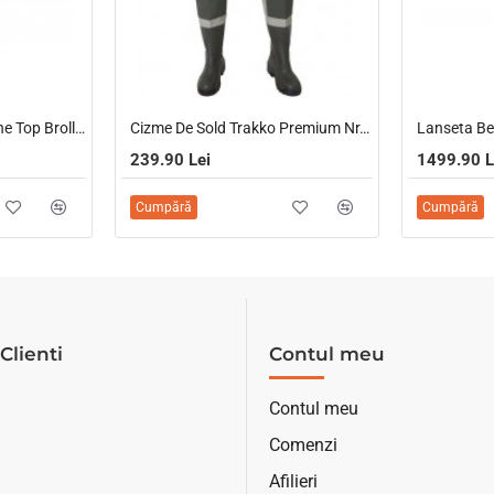
Umbrela Matrix Over The Top Brolly, 230cm
Cizme De Sold Trakko Premium Nr.41
239.90 Lei
1499.90 L
Cumpără
Cumpără
Clienti
Contul meu
Contul meu
Comenzi
Afilieri