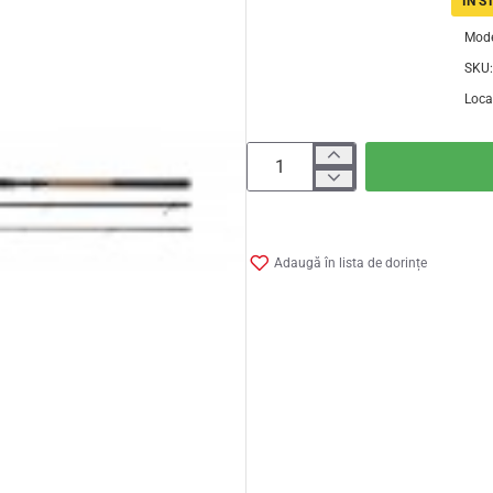
IN S
Mode
SKU:
Loca
Adaugă în lista de dorințe