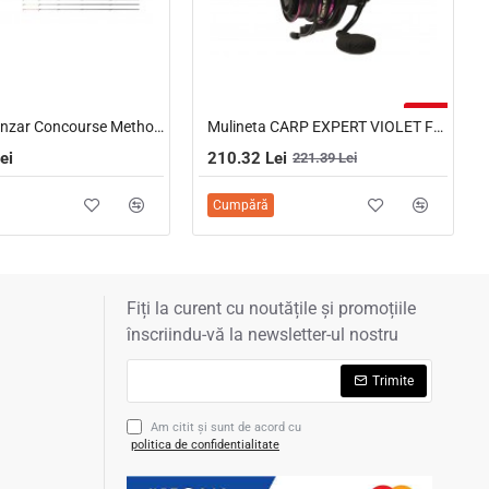
-5%
Lanseta Benzar Concourse Method Feeder, 4.50m
Mulineta CARP EXPERT VIOLET FEEDER 6000
ei
210.32 Lei
221.39 Lei
Cumpără
Fiți la curent cu noutățile și promoțiile
înscriindu-vă la newsletter-ul nostru
Trimite
Am citit şi sunt de acord cu
politica de confidentialitate