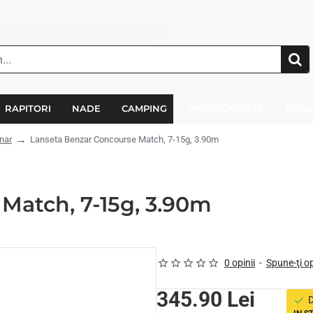
RAPITORI
NADE
CAMPING
IMBRACAMINTE
BAGA
nar
Lanseta Benzar Concourse Match, 7-15g, 3.90m
Match, 7-15g, 3.90m
0 opinii
-
Spune-ţi o
345.90 Lei
D