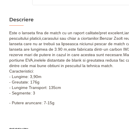
Descriere
Este o lanseta fina de match cu un raport calitate/pret excelent,i
pescuitului platicii,carasului sau chiar a ciortanilor.Benzar Zsolt r
lanseta care nu ar trebuii sa lipseasca niciunui pescar de match c
lanseta are lungimea de 3.90 m,este fabricata dintr-un carbon IM12
rezerve mari de putere in cazul in care acestea sunt necesare.Maner
portiune EVA,inelele distantate de blank si greutatea redusa fac c
dintre cele mai bune obtiuni in pescuitul la tehnica match.
Caracteristici:
- Lungime: 3,90m
- Greutate: 176g
- Lungime Transport: 135cm
- Segmente: 3
- Putere aruncare: 7-15g