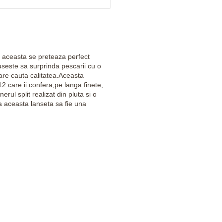
ar aceasta se preteaza perfect
euseste sa surprinda pescarii cu o
are cauta calitatea.Aceasta
 care ii confera,pe langa finete,
ul split realizat din pluta si o
a aceasta lanseta sa fie una