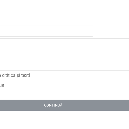
itit ca şi text!
un
CONTINUĂ