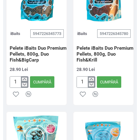
iBaits
5947226345773
iBaits
5947226345780
Pelete iBaits Duo Premium
Pelete iBaits Duo Premium
Pellets, 800g, Duo
Pellets, 800g, Duo
Fish&BigCarp
Fish&Krill
28.90 Lei
28.90 Lei
CUMPĂRĂ
CUMPĂRĂ
Pelete
Pelete
iBaits
iBaits
Duo
Duo
Premium
Premium
Pellets,
Pellets,
800g,
800g,
Duo
Duo
Fish&BigCarp
Fish&Krill