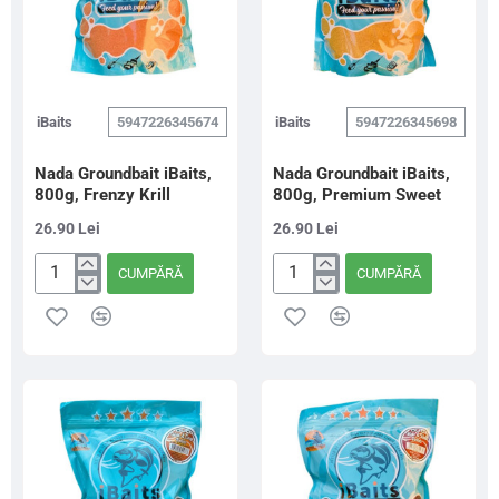
iBaits
5947226345674
iBaits
5947226345698
Nada Groundbait iBaits,
Nada Groundbait iBaits,
800g, Frenzy Krill
800g, Premium Sweet
26.90 Lei
26.90 Lei
CUMPĂRĂ
CUMPĂRĂ
Nada
Nada
Groundbait
Groundbait
iBaits,
iBaits,
800g,
800g,
Frenzy
Premium
Krill
Sweet