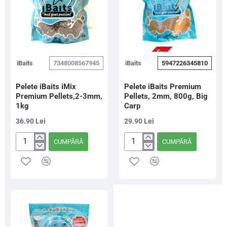
NU ESTE IN STOC
iBaits
7348008567945
iBaits
5947226345810
Pelete iBaits iMix
Pelete iBaits Premium
Premium Pellets,2-3mm,
Pellets, 2mm, 800g, Big
1kg
Carp
36.90 Lei
29.90 Lei
CUMPĂRĂ
CUMPĂRĂ
Pelete
Pelete
iBaits
iBaits
iMix
Premium
Premium
Pellets,
Pellets,2-
2mm,
3mm,
800g,
1kg
Big
Carp