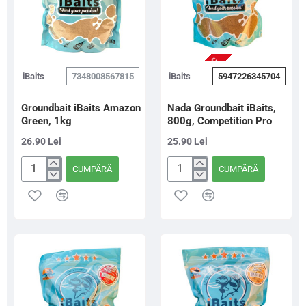
NU ESTE IN STOC
iBaits
7348008567815
iBaits
5947226345704
Groundbait iBaits Amazon
Nada Groundbait iBaits,
Green, 1kg
800g, Competition Pro
26.90 Lei
25.90 Lei
CUMPĂRĂ
CUMPĂRĂ
Groundbait
Nada
iBaits
Groundbait
Amazon
iBaits,
Green,
800g,
1kg
Competition
Pro