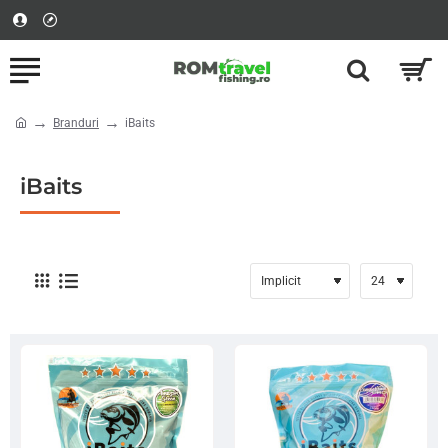
Branduri
iBaits
home
iBaits