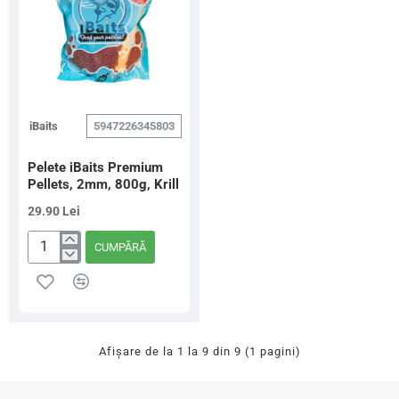
iBaits
5947226345803
Pelete iBaits Premium
Pellets, 2mm, 800g, Krill
29.90 Lei
CUMPĂRĂ
Pelete
iBaits
Premium
Pellets,
2mm,
800g,
Krill
Afişare de la 1 la 9 din 9 (1 pagini)