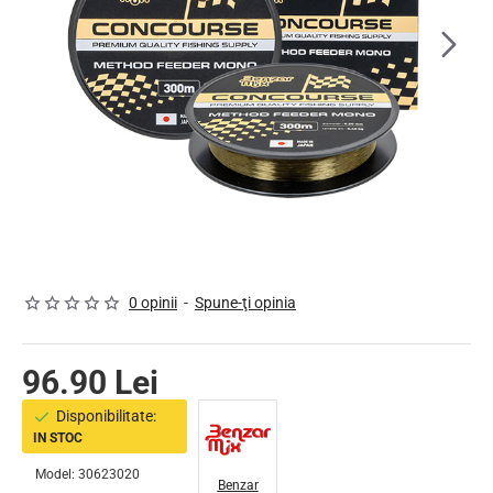
0 opinii
-
Spune-ţi opinia
96.90 Lei
Disponibilitate:
IN STOC
Model:
30623020
Benzar