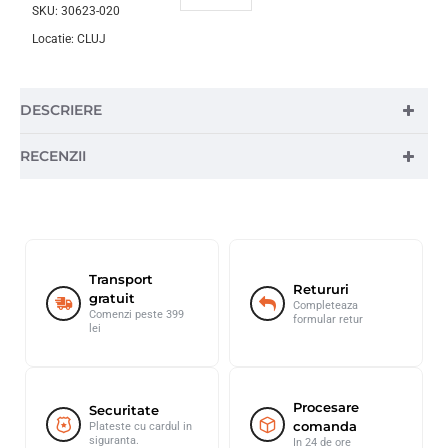
SKU:
30623-020
Locatie:
CLUJ
DESCRIERE
RECENZII
Transport
Retururi
gratuit
Completeaza
Comenzi peste 399
formular retur
lei
Procesare
Securitate
comanda
Plateste cu cardul in
siguranta.
In 24 de ore