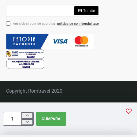
Trimite
Am citit şi sunt de acord cu
politica de confidentialitate
Copyright Romtravel 2020
CUMPĂRĂ