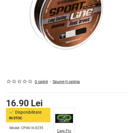
0 opinii
-
Spune-ţi opinia
16.90 Lei
Disponibilitate:
IN STOC
Model:
CP4616-0235
Carp Pro