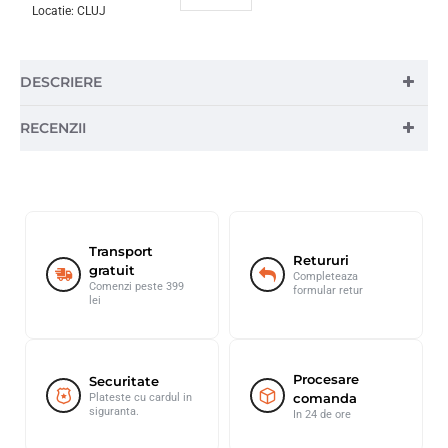
Locatie:
CLUJ
DESCRIERE
RECENZII
Transport
Retururi
gratuit
Completeaza
Comenzi peste 399
formular retur
lei
Procesare
Securitate
comanda
Plateste cu cardul in
siguranta.
In 24 de ore