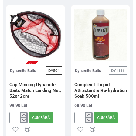
up
up
Fluro
Fluro
Two
Two
Tone
Tone
Krill
Tutti
&
Frutti
Banana
&
20mm
Pineapple
15mm
NU ESTE IN STOC
Dynamite Baits
DY504
Dynamite Baits
DY1111
Cap Minciog Dynamite
Complex T Liquid
Baits Match Landing Net,
Attractant & Re-hydration
52x42cm
Soak 500ml
99.90 Lei
68.90 Lei
CUMPĂRĂ
CUMPĂRĂ
Cap
Complex
Minciog
T
Dynamite
Liquid