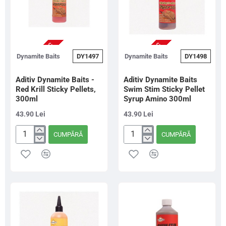
NU ESTE IN STOC
NU ESTE IN STOC
Dynamite Baits
DY1497
Dynamite Baits
DY1498
Aditiv Dynamite Baits -
Aditiv Dynamite Baits
Red Krill Sticky Pellets,
Swim Stim Sticky Pellet
300ml
Syrup Amino 300ml
43.90 Lei
43.90 Lei
CUMPĂRĂ
CUMPĂRĂ
Aditiv
Aditiv
Dynamite
Dynamite
Baits
Baits
-
Swim
Red
Stim
Krill
Sticky
Sticky
Pellet
Pellets,
Syrup
300ml
Amino
300ml