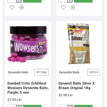
Pelete
Critic
Dynamite
Echilibrat
Baits
Dynamite
XL
Baits
Carp
Wowsers,
Pellets
5mm,
6mm
ES-
700g
Z
White,
45g/cutie
Dynamite Baits
DY1566
Dynamite Baits
SX510
Dumbell Critic Echilibrat
Dynamit Baits Silver X
Wowsers Dynamite Baits,
Bream Original 1Kg
Purple, 5 mm
32.90 Lei
27.90 Lei