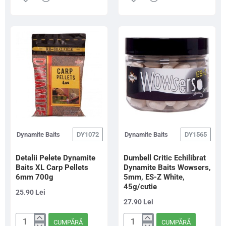
Baits
Baits
XL
XL
Sardine
Carp
Groundbait,
Pellets
1kg
4mm
700g
Dynamite Baits
DY1072
Dynamite Baits
DY1565
Detalii Pelete Dynamite
Dumbell Critic Echilibrat
Baits XL Carp Pellets
Dynamite Baits Wowsers,
6mm 700g
5mm, ES-Z White,
45g/cutie
25.90 Lei
27.90 Lei
CUMPĂRĂ
CUMPĂRĂ
Detalii
Dumbell