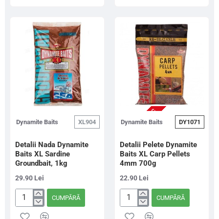
Baits
Attractant
Match
&
Landing
Re-
Net,
hydration
52x42cm
Soak
500ml
NU ESTE IN STOC
Dynamite Baits
XL904
Dynamite Baits
DY1071
Detalii Nada Dynamite
Detalii Pelete Dynamite
Baits XL Sardine
Baits XL Carp Pellets
Groundbait, 1kg
4mm 700g
29.90 Lei
22.90 Lei
CUMPĂRĂ
CUMPĂRĂ
Detalii
Detalii
Nada
Pelete
Dynamite
Dynamite