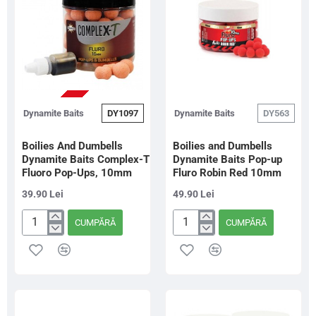
STOC EPUIZAT
Dynamite Baits
DY1097
Dynamite Baits
DY563
Boilies And Dumbells
Boilies and Dumbells
Dynamite Baits Complex-T
Dynamite Baits Pop-up
Fluoro Pop-Ups, 10mm
Fluro Robin Red 10mm
39.90 Lei
49.90 Lei
CUMPĂRĂ
CUMPĂRĂ
Boilies
Boilies
And
and
Dumbells
Dumbells
Dynamite
Dynamite
Baits
Baits
Complex-
Pop-
T
up