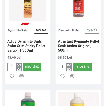
NU ESTE IN STOC
Dynamite Baits
DY1495
Dynamite Baits
DY1421
Aditiv Dynamite Baits
Atractant Dynamite Pellet
Swim Stim Sticky Pellet
Soak Amino Original,
Syrup F1 300ml
500ml
43.90 Lei
38.90 Lei
CUMPĂRĂ
CUMPĂRĂ
Aditiv
Atractant
Dynamite
Dynamite
Baits
Pellet
Swim
Soak
Stim
Amino
Sticky
Original,
Pellet
500ml
Syrup
F1