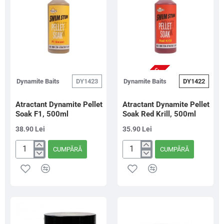
NU ESTE IN STOC
Dynamite Baits
DY1423
Dynamite Baits
DY1422
Atractant Dynamite Pellet
Atractant Dynamite Pellet
Soak F1, 500ml
Soak Red Krill, 500ml
38.90 Lei
35.90 Lei
CUMPĂRĂ
CUMPĂRĂ
Atractant
Atractant
Dynamite
Dynamite
Pellet
Pellet
Soak
Soak
F1,
Red
500ml
Krill,
500ml