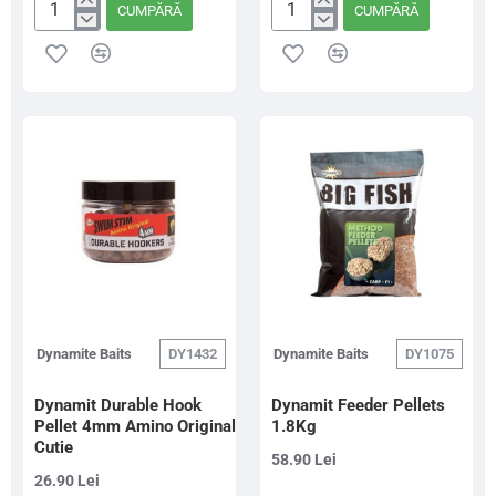
CUMPĂRĂ
CUMPĂRĂ
Dumbell
Dynamit
Critic
Baits
Echilibrat
Silver
Wowsers
X
Dynamite
Bream
Baits,
Original
Purple,
1Kg
5
mm
Dynamite Baits
DY1432
Dynamite Baits
DY1075
Dynamit Durable Hook
Dynamit Feeder Pellets
Pellet 4mm Amino Original
1.8Kg
Cutie
58.90 Lei
26.90 Lei