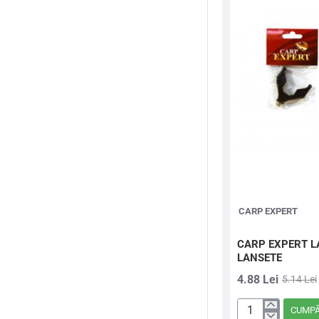
2
Rod-Poduri, picheti,
COMPARTIMEN
suporti
145
Saci de pastrare
Saci pastrare
Scaune,Modulare,Acc
esorii
STATIONAR
Suporti , picheti
CARP EXPERT
Suporti, picheti
CARP EXPERT L
LANSETE
Swingere si Hangere
4.88 Lei
5.14 Lei
Unelte si accesorii
CUMP
CARP