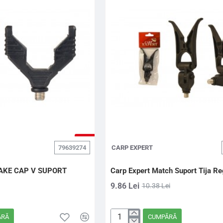
2
TE
COMPARTIMENTE
165
-5%
79639274
CARP EXPERT
AKE CAP V SUPORT
Carp Expert Match Suport Tija Re
9.86 Lei
10.38 Lei
ĂRĂ
CUMPĂRĂ
Carp