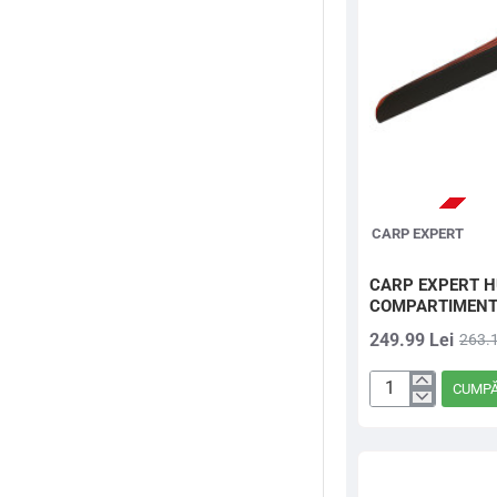
Method feeder
Momeli de carlig
Momitoare crap
Momitoare stationar
CARP EXPERT
Monofilament
CARP EXPERT H
Mulinete
COMPARTIMENT
249.99 Lei
263.1
Nada
CUMP
Prastii, catapulte si
CARP
cupe
EXPERT
HUSA
Rod pod-uri
RGIDA