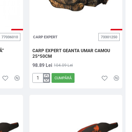
-5%
-5%
77036010
CARP EXPERT
73301250
Ã“
CARP EXPERT GEANTA UMAR CAMOU
25*50CM
98.89 Lei
104.09 Lei
CUMPĂRĂ
CARP
EXPERT
GEANTA
UMAR
CAMOU
25*50CM