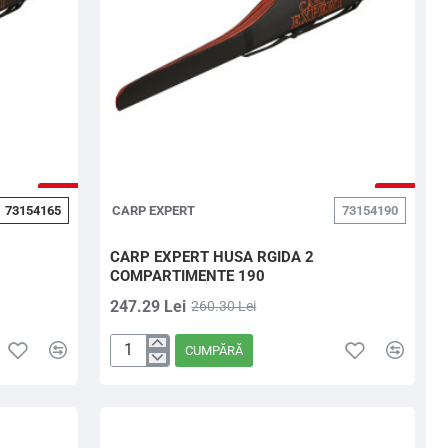
-5%
-5%
73154165
CARP EXPERT
73154190
CARP EXPERT HUSA RGIDA 2
COMPARTIMENTE 190
247.29 Lei
260.30 Lei
CUMPĂRĂ
CARP
EXPERT
HUSA
RGIDA