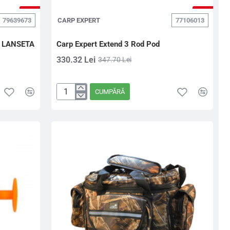
-5%
-5%
79639673
CARP EXPERT
77106013
 LANSETA
Carp Expert Extend 3 Rod Pod
330.32 Lei
347.70 Lei
CUMPĂRĂ
Carp
Expert
Extend
3
Rod
Pod