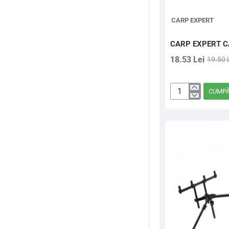
Avertizoare, Swingere
CARP EXPERT
BAGAJERIE
CARP EXPERT C
Bilute antisoc
18.53 Lei
19.50 
Bilute antisoc,
conectori
CUMP
CARP
Bologneze
EXPERT
CATCH2
CAMPING
SUPORT
LANSETA
Capete de minciog
Capete minciog
Capete suporti
Cozi minciog