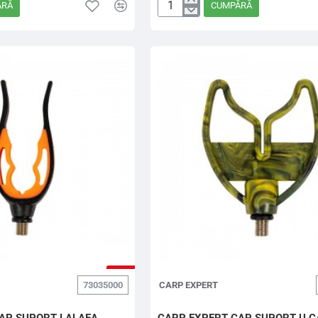
ĂRĂ
CUMPĂRĂ
CARP
EXPERT
CAP
SUPORT
DOUBLE
COLOR
STANDARD
FATA
-5%
73035000
CARP EXPERT