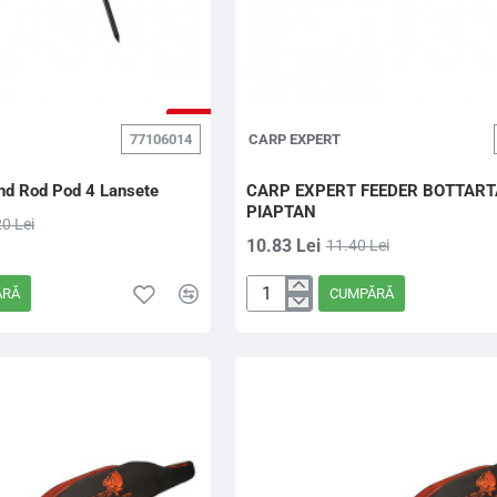
-5%
77106014
CARP EXPERT
nd Rod Pod 4 Lansete
CARP EXPERT FEEDER BOTTART
PIAPTAN
0 Lei
10.83 Lei
11.40 Lei
ĂRĂ
CUMPĂRĂ
CARP
EXPERT
FEEDER
BOTTARTÃ“
PIAPTAN