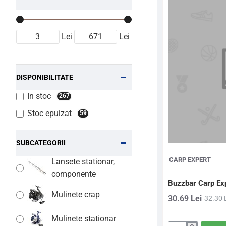
Lei
Lei
DISPONIBILITATE
In stoc
267
Stoc epuizat
59
SUBCATEGORII
CARP EXPERT
Lansete stationar,
componente
Buzzbar Carp Ex
Mulinete crap
30.69 Lei
32.30 
Mulinete stationar