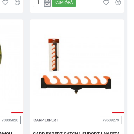
CUMPĂRĂ
CARP
EXPERT
CAP
SUPORT
DOUBLE
COLOR
STANDARD
SAPTE
-5%
-5%
73035020
CARP EXPERT
79639279