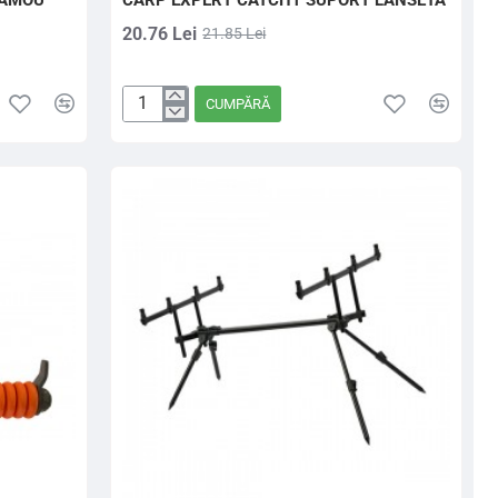
CAMOU
CARP EXPERT CATCH1 SUPORT LANSETA
20.76 Lei
21.85 Lei
CUMPĂRĂ
CARP
EXPERT
CATCH1
SUPORT
LANSETA