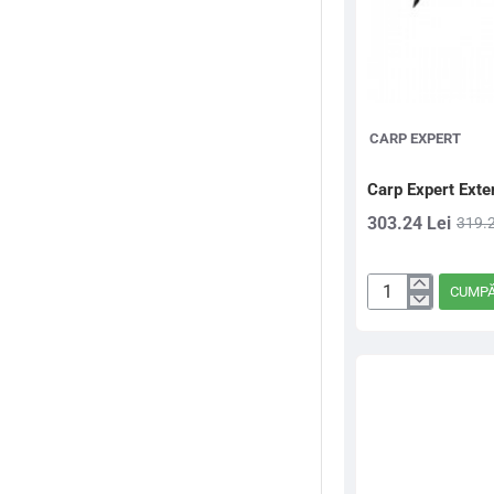
CRAP
Crosete si burghie
CARP EXPERT
Crosete, burghie
Carp Expert Exte
Fire crap
303.24 Lei
319.2
Genti
CUMP
Carp
Huse Lansete
Expert
Extend
Lansete Crap
Rod
Pod
Lansete Feeder
4
Lansete
Lansete stationar