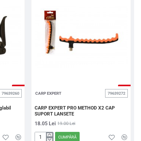
2
COMPARTIMENTE
190
-5%
-5%
79639260
CARP EXPERT
79639272
glabil
CARP EXPERT PRO METHOD X2 CAP
SUPORT LANSETE
18.05 Lei
19.00 Lei
CUMPĂRĂ
CARP