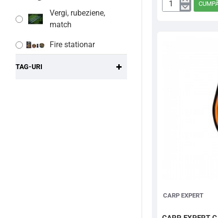
CUMP
Buzzbar
Vergi, rubeziene,
Carp
match
Expert
3
Fire stationar
Posturi
50CM
TAG-URI
Plumbi - momitoare
Plumbi, momitoare
Accesorii, monturi
stationar
Accesorii nadire,
sondare
NADE
Protectie si Pastrare
CARP EXPERT
Protectie, pastrare