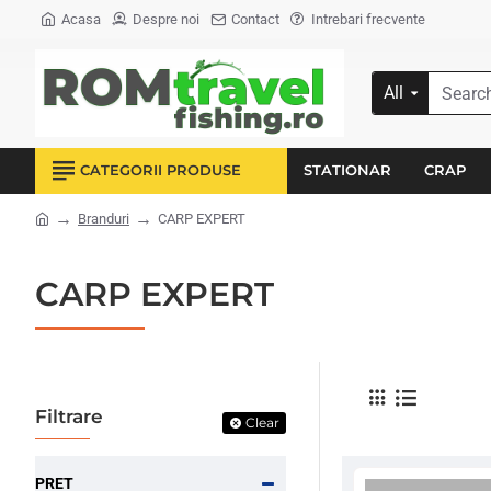
Acasa
Despre noi
Contact
Intrebari frecvente
All
Search...
CATEGORII PRODUSE
STATIONAR
CRAP
Branduri
CARP EXPERT
home
CARP EXPERT
Filtrare
Clear
PRET