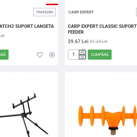
-5%
79639280
CARP EXPERT
ATCH2 SUPORT LANSETA
CARP EXPERT CLASSIC SUPORT
FEEDER
Lei
29.67 Lei
31.24 Lei
ĂRĂ
CUMPĂRĂ
CARP
EXPERT
CLASSIC
SUPORT
LANSETA
FEEDER