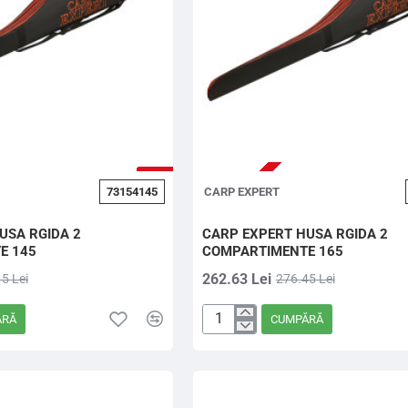
-5%
73154145
CARP EXPERT
USA RGIDA 2
CARP EXPERT HUSA RGIDA 2
E 145
COMPARTIMENTE 165
262.63 Lei
5 Lei
276.45 Lei
ĂRĂ
CUMPĂRĂ
CARP
EXPERT
HUSA
RGIDA