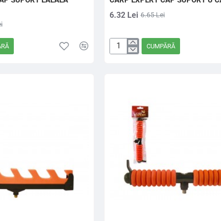
AP SUPORT LALAEA
CARP EXPERT CAP SUPORT U 
6.32 Lei
6.65 Lei
i
ĂRĂ
CUMPĂRĂ
CARP
EXPERT
CAP
SUPORT
U
CAMOU