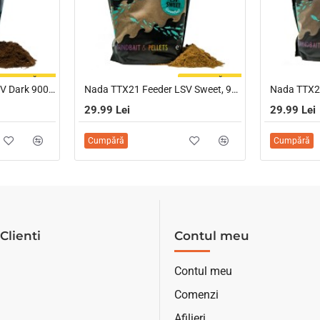
FOARTE CĂUTAT
FOARTE CĂUTAT
Nada TTX21 Feeder LSV Dark 900 gr
Nada TTX21 Feeder LSV Sweet, 900 GR
Nada TTX2
29.99 Lei
29.99 Lei
Cumpără
Cumpără
Clienti
Contul meu
Contul meu
Comenzi
Afilieri