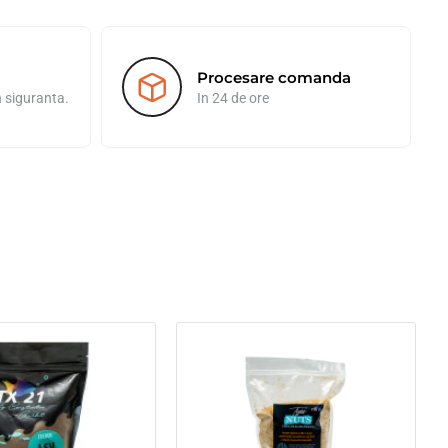
Procesare comanda
n siguranta.
In 24 de ore