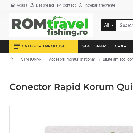
Acasa
Despre noi
Contact
Intrebari frecvente
All
Search...
CATEGORII PRODUSE
STATIONAR
CRAP
STATIONAR
Accesorii, monturi stationar
Bilute antisoc, co
home
Conector Rapid Korum Quic