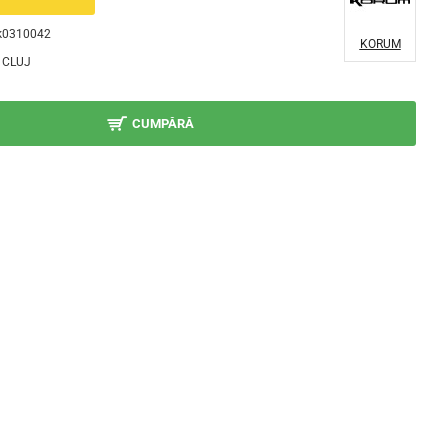
k0310042
KORUM
CLUJ
CUMPĂRĂ