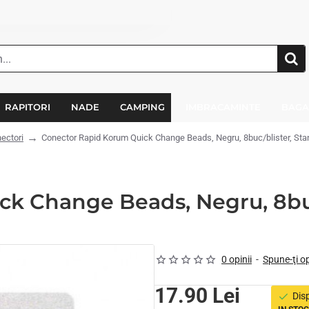
RAPITORI
NADE
CAMPING
IMBRACAMINTE
BAGA
nectori
Conector Rapid Korum Quick Change Beads, Negru, 8buc/blister, Sta
k Change Beads, Negru, 8buc
0 opinii
-
Spune-ţi o
17.90 Lei
Disp