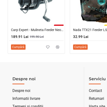
-5%
Carp Expert - Mulineta Feeder Neo 6000
189.91 Lei
32.99 Lei
199.90 Lei
Cumpără
Cumpără
Despre noi
Serviciu 
Despre noi
Contact
Informatii livrare
Returnari
Termeni si conditii
Harta site