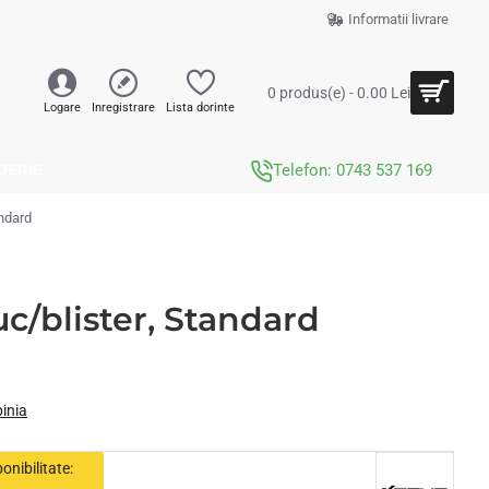
Informatii livrare
0 produs(e) - 0.00 Lei
Logare
Inregistrare
Lista dorinte
JERIE
Telefon: 0743 537 169
ndard
/blister, Standard
pinia
onibilitate: