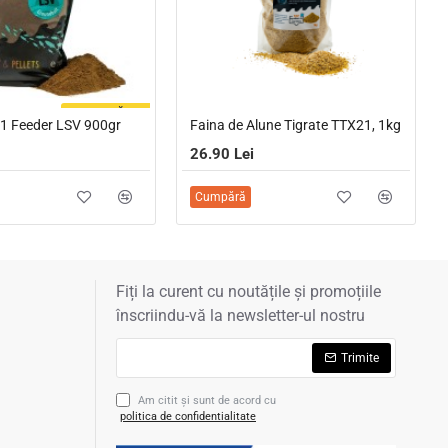
FOARTE CĂUTAT
1 Feeder LSV 900gr
Faina de Alune Tigrate TTX21, 1kg
26.90 Lei
Cumpără
Fiți la curent cu noutățile și promoțiile
înscriindu-vă la newsletter-ul nostru
Trimite
Am citit şi sunt de acord cu
politica de confidentialitate