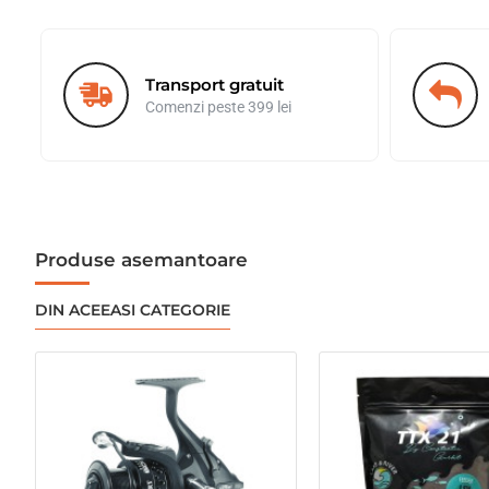
r
e
:
Transport gratuit
Comenzi peste 399 lei
Produse asemantoare
DIN ACEEASI CATEGORIE