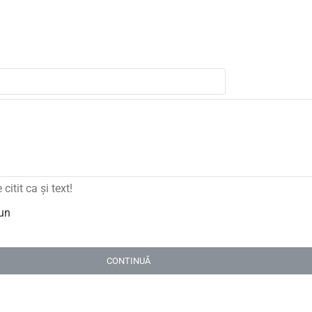
itit ca şi text!
un
CONTINUĂ