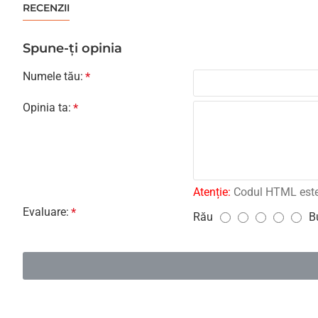
RECENZII
Spune-ţi opinia
Numele tău:
Opinia ta:
Atenție:
Codul HTML este c
Evaluare:
Rău
B
E
v
a
l
u
a