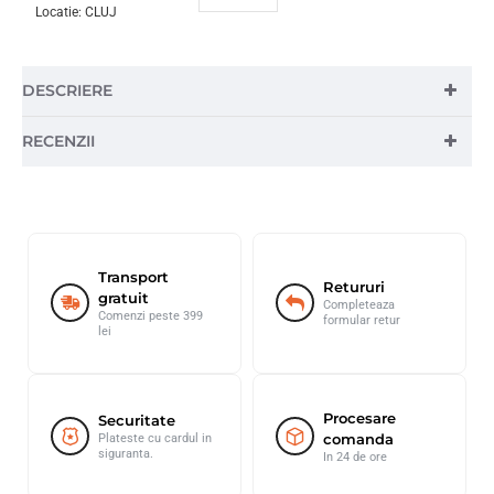
Locatie:
CLUJ
DESCRIERE
RECENZII
Transport
Retururi
gratuit
Completeaza
Comenzi peste 399
formular retur
lei
Procesare
Securitate
comanda
Plateste cu cardul in
siguranta.
In 24 de ore