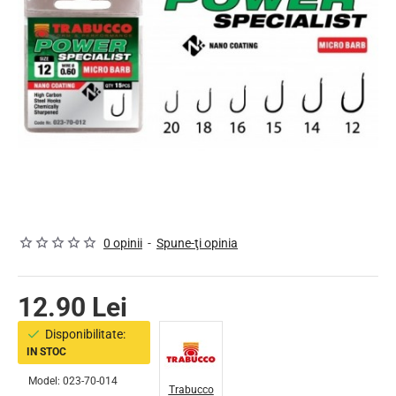
0 opinii
-
Spune-ţi opinia
12.90 Lei
Disponibilitate:
IN STOC
Model:
023-70-014
Trabucco