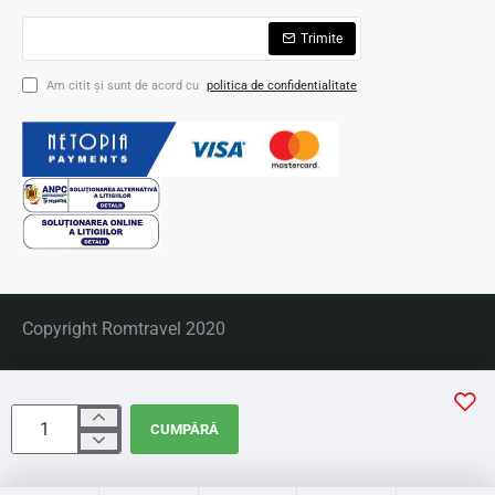
Trimite
Am citit şi sunt de acord cu
politica de confidentialitate
Copyright Romtravel 2020
CUMPĂRĂ