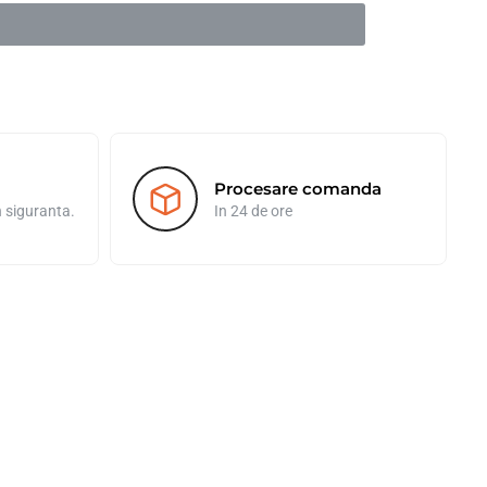
Procesare comanda
n siguranta.
In 24 de ore