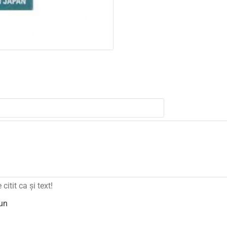
itit ca şi text!
un