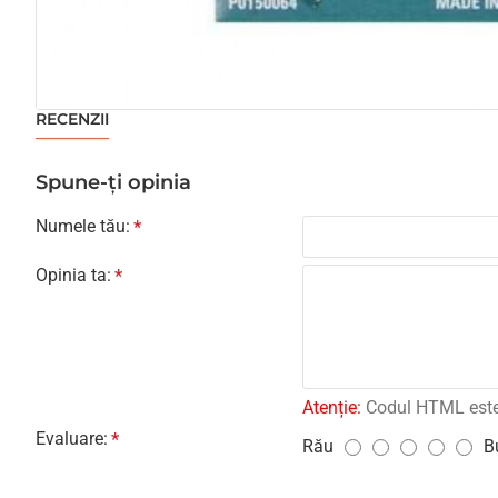
RECENZII
Spune-ţi opinia
Numele tău:
Opinia ta:
Atenție:
Codul HTML este c
Evaluare:
Rău
B
E
v