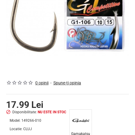
NU ESTE IN STOC
0 opinii
-
Spune-ţi opinia
17.99 Lei
Disponibilitate:
NU ESTE IN STOC
Model:
149266-010
Locatie:
CLUJ
Gamakatsu