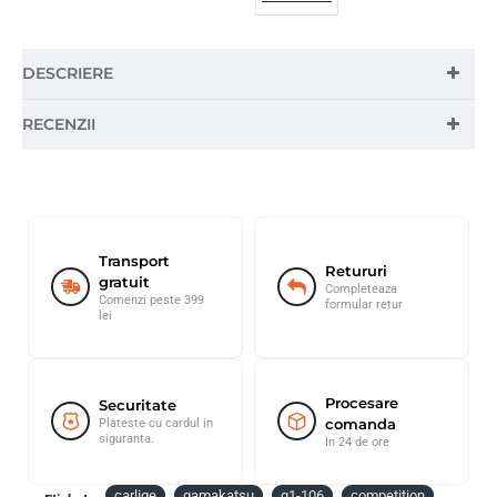
DESCRIERE
RECENZII
Transport
Retururi
gratuit
Completeaza
Comenzi peste 399
formular retur
lei
Procesare
Securitate
comanda
Plateste cu cardul in
siguranta.
In 24 de ore
carlige
gamakatsu
g1-106
competition