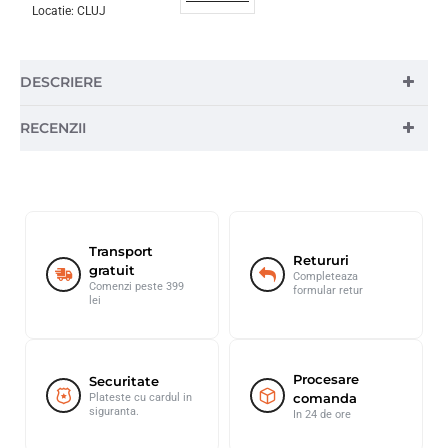
Locatie:
CLUJ
DESCRIERE
RECENZII
Transport
Retururi
gratuit
Completeaza
Comenzi peste 399
formular retur
lei
Procesare
Securitate
comanda
Plateste cu cardul in
siguranta.
In 24 de ore