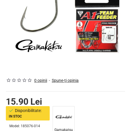
0 opinii
-
Spune-ţi opinia
15.90 Lei
Disponibilitate:
IN STOC
Model:
185076-014
Gamakatsu