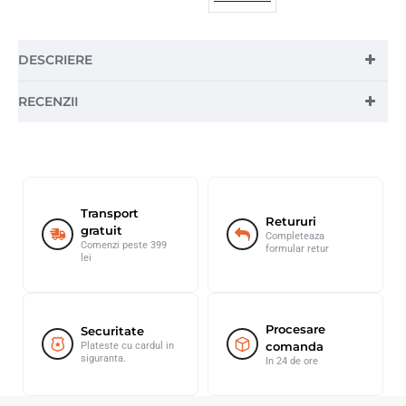
DESCRIERE
RECENZII
Transport
Retururi
gratuit
Completeaza
Comenzi peste 399
formular retur
lei
Procesare
Securitate
comanda
Plateste cu cardul in
siguranta.
In 24 de ore