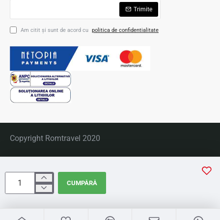
Trimite
Am citit şi sunt de acord cu
politica de confidentialitate
Copyright Romtravel 2020
CUMPĂRĂ