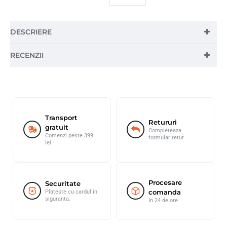
DESCRIERE
RECENZII
Transport
Retururi
gratuit
Completeaza
Comenzi peste 399
formular retur
lei
Procesare
Securitate
comanda
Plateste cu cardul in
siguranta.
In 24 de ore