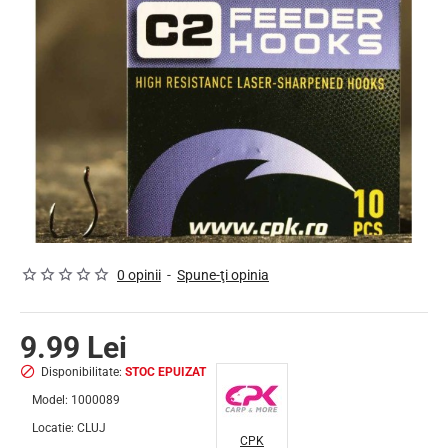
STOC EPUIZAT
0 opinii
-
Spune-ţi opinia
9.99 Lei
Disponibilitate:
STOC EPUIZAT
Model:
1000089
Locatie:
CLUJ
CPK