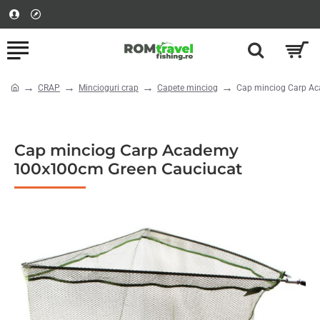
CRAP
Mincioguri crap
Capete minciog
Cap minciog Carp A
home
Cap minciog Carp Academy
100x100cm Green Cauciucat