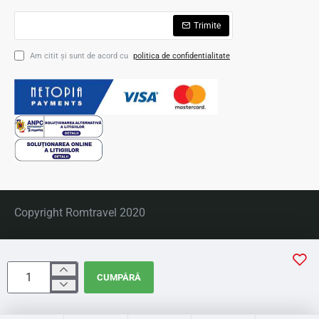
Trimite
Am citit şi sunt de acord cu
politica de confidentialitate
Copyright Romtravel 2020
CUMPĂRĂ