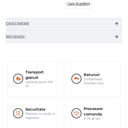
Carp Academy
DESCRIERE
RECENZII
Transport
Retururi
gratuit
Completeaza
Comenzi peste 399
formular retur
lei
Procesare
Securitate
comanda
Plateste cu cardul in
siguranta.
In 24 de ore