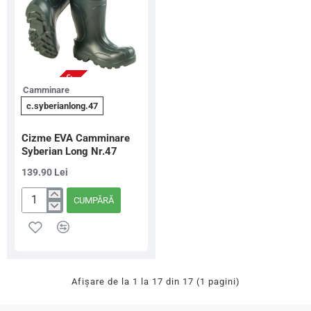
NU ESTE IN STOC
Camminare
c.syberianlong.47
Cizme EVA Camminare
Syberian Long Nr.47
139.90 Lei
CUMPĂRĂ
Cizme
EVA
Camminare
Syberian
Long
Nr.47
Afişare de la 1 la 17 din 17 (1 pagini)