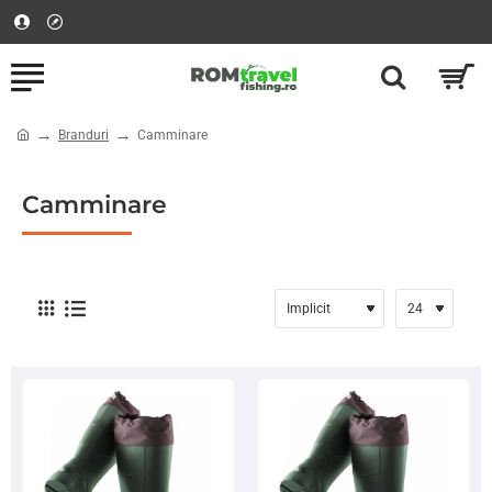
Branduri
Camminare
home
Camminare