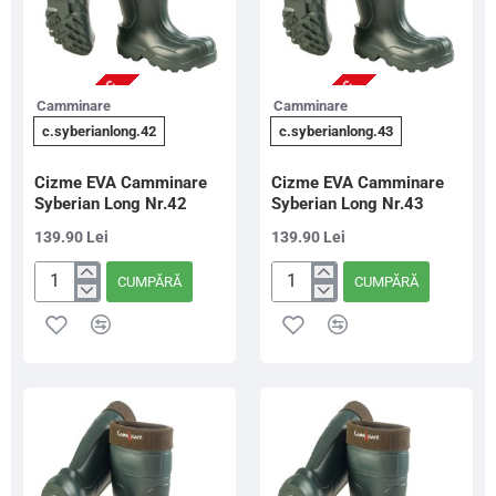
NU ESTE IN STOC
NU ESTE IN STOC
Camminare
Camminare
c.syberianlong.42
c.syberianlong.43
Cizme EVA Camminare
Cizme EVA Camminare
Syberian Long Nr.42
Syberian Long Nr.43
139.90 Lei
139.90 Lei
CUMPĂRĂ
CUMPĂRĂ
Cizme
Cizme
EVA
EVA
Camminare
Camminare
Syberian
Syberian
Long
Long
Nr.42
Nr.43