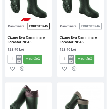
NU ESTE IN STOC
Camminare
FORESTER45
Camminare
FORESTER46
Cizme Eva Camminare
Cizme Eva Camminare
Forester Nr.45
Forester Nr.46
128.90 Lei
128.90 Lei
CUMPĂRĂ
CUMPĂRĂ
Cizme
Cizme
Eva
Eva
Camminare
Camminare
Forester
Forester
Nr.45
Nr.46