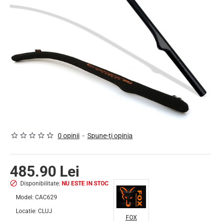
NU ESTE IN STOC
0 opinii
-
Spune-ţi opinia
485.90 Lei
Disponibilitate:
NU ESTE IN STOC
Model:
CAC629
Locatie:
CLUJ
FOX