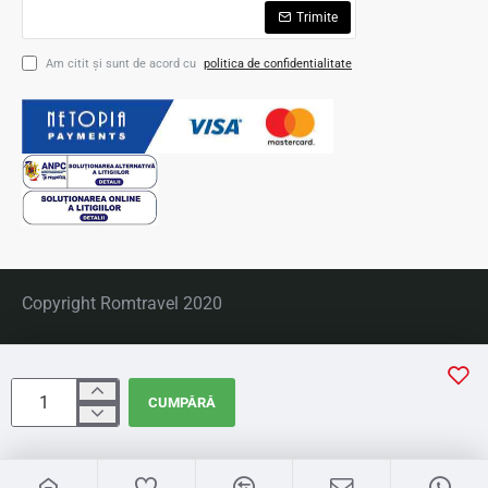
Trimite
Am citit şi sunt de acord cu
politica de confidentialitate
Copyright Romtravel 2020
CUMPĂRĂ