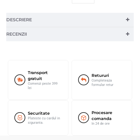
DESCRIERE
RECENZII
Transport
Retururi
gratuit
Completeaza
Comenzi peste 399
formular retur
lei
Procesare
Securitate
comanda
Plateste cu cardul in
siguranta.
In 24 de ore