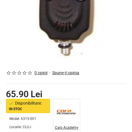
0 opinii
-
Spune-ţi opinia
65.90 Lei
Disponibilitate:
IN STOC
Model:
6315-001
Locatie:
CLUJ
Carp Academy