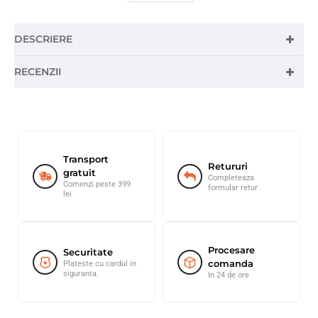
DESCRIERE
RECENZII
Transport
Retururi
gratuit
Completeaza
Comenzi peste 399
formular retur
lei
Procesare
Securitate
comanda
Plateste cu cardul in
siguranta.
In 24 de ore