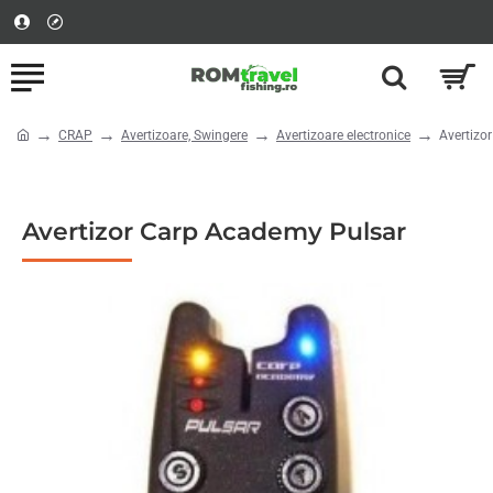
CRAP
Avertizoare, Swingere
Avertizoare electronice
Avertizo
home
Avertizor Carp Academy Pulsar